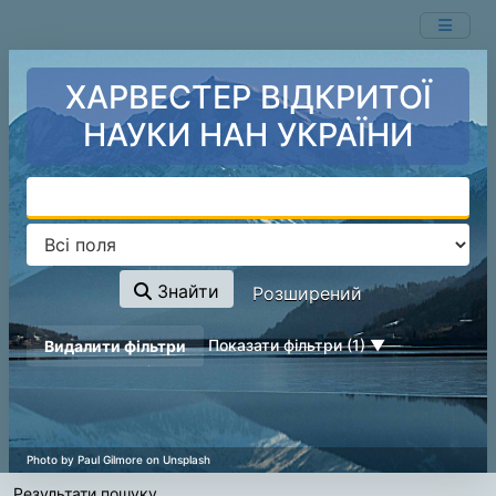
Ваш пошук -
Перейти до змісту
- відповідні ресурси не знайдені.
ХАРВЕСТЕР ВІДКРИТОЇ
НАУКИ НАН УКРАЇНИ
Знайти
Розширений
page_reload_on_deselect_hint
Показати фільтри (1)
Видалити фільтри
Результати пошуку