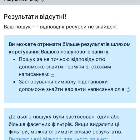
Результати пошуку
Результати відсутні!
Ваш пошук -
- відповідні ресурси не знайдені.
Ви можете отримати більше результатів шляхом
корегування Вашого пошукового запиту.
Пошук за не точною відповідністю
допоможе знайти терміни зі схожим
написанням:
~
.
Застосування символу підстановки
допоможе знайти варіанти написання слів:
*
.
До цього пошуку були застосовані один або
більше фасетних фільтрів. Якщи видалити ці
фільтри, можна отримати більше результатів.
Видалити всі фільтри для цього пошуку.