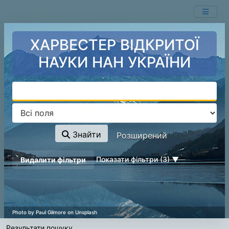
Ваш пошук -
Перейти до змісту
- відповідні ресурси не знайдені.
ХАРВЕСТЕР ВІДКРИТОЇ
НАУКИ НАН УКРАЇНИ
Знайти
Розширений
page_reload_on_deselect_hint
Показати фільтри (3)
Видалити фільтри
Результати пошуку