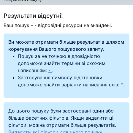
Результати пошуку
Результати відсутні!
Ваш пошук -
- відповідні ресурси не знайдені.
Ви можете отримати більше результатів шляхом
корегування Вашого пошукового запиту.
Пошук за не точною відповідністю
допоможе знайти терміни зі схожим
написанням:
~
.
Застосування символу підстановки
допоможе знайти варіанти написання слів:
*
.
До цього пошуку були застосовані один або
більше фасетних фільтрів. Якщи видалити ці
фільтри, можна отримати більше результатів.
Видалити всі фільтри для цього пошуку.