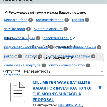
Результати пошуку
Рекомендовані теми у межах Вашого пошуку.
Moon’s surface
radiometric mode
regolith
1
1
1
satellite radar
synthetic aperture
1
1
поверхность Луны
поверхня Місяця
більше...
1
Показ
1 - 1
результатів із
1
радиометрический режим
радіометричний режим
1
1
реголит
реголіт
синтезированная апертура
1
Уточнити результати
1
1
синтезована апертура
спутниковый локатор
1
1
Сортувати
супутниковий локатор
1
MILLIMETER WAVE SATELLITE
RADAR FOR INVESTIGATION OF
THE MOON’S SURFACE: A
PROPOSAL
за авторством
Galushko, V. G.
,