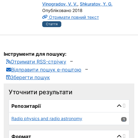
Vinogradov, V. V.
,
Shkuratov, Y. G.
Опубліковано 2018
Отримати повний текст
Стаття
Інструменти для пошуку:
Отримати RSS-стрічку
Відправити пошук е-поштою
Зберегти пошук
Уточнити результати
page_reload_on_select_hint
Репозитарії
Radio physics and radio astronomy
1 результ
1
Формат