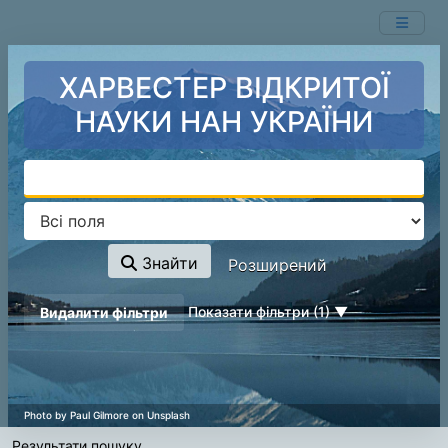
Показ
Перейти до змісту
1 - 1
результатів із
1
ХАРВЕСТЕР ВІДКРИТОЇ
НАУКИ НАН УКРАЇНИ
Знайти
Розширений
page_reload_on_deselect_hint
Показати фільтри (1)
Видалити фільтри
Результати пошуку