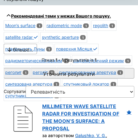
Результати пошуку
Рекомендовані теми у межах Вашого пошуку.
Moon’s surface
radiometric mode
regolith
1
1
1
satellite radar
synthetic aperture
1
поверхность Луны
поверхня Місяця
більше...
1
Показ
1 - 1
результатів із
1
радиометрический режим
радіометричний режим
1
1
реголит
реголіт
синтезированная апертура
1
Уточнити результати
1
1
синтезована апертура
спутниковый локатор
1
1
Сортувати
супутниковий локатор
1
MILLIMETER WAVE SATELLITE
RADAR FOR INVESTIGATION OF
THE MOON’S SURFACE: A
PROPOSAL
за авторством
Galushko, V. G.
,