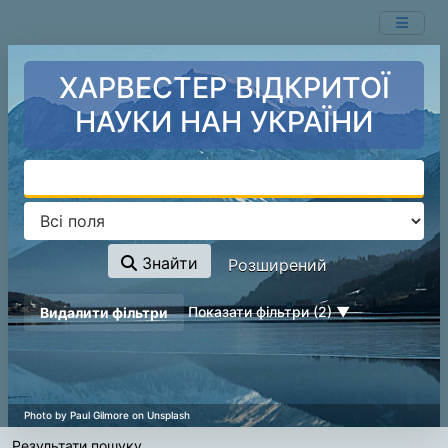
Показ
Перейти до змісту
1 - 1
результатів із
1
ХАРВЕСТЕР ВІДКРИТОЇ
НАУКИ НАН УКРАЇНИ
Знайти
Розширений
page_reload_on_deselect_hint
Показати фільтри (2)
Видалити фільтри
Результати пошуку