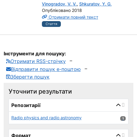
Vinogradov, V. V.
,
Shkuratov, Y. G.
Опубліковано 2018
Отримати повний текст
Стаття
Інструменти для пошуку:
Отримати RSS-стрічку
Відправити пошук е-поштою
Зберегти пошук
Уточнити результати
page_reload_on_select_hint
Репозитарії
Radio physics and radio astronomy
1 результ
1
Формат