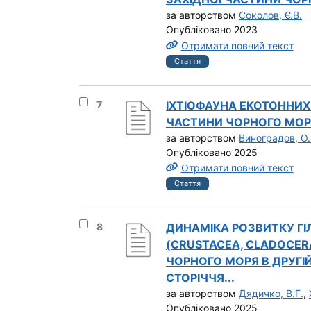
за авторством
Соколов, Є.В.
Опубліковано 2023
Отримати повний текст
Стаття
Вибрати результат під номером 7
7
ІХТІОФАУНА ЕКОТОННИХ
ЧАСТИНИ ЧОРНОГО МОР
за авторством
Виноградов, О.
Опубліковано 2025
Отримати повний текст
Стаття
Вибрати результат під номером 8
8
ДИНАМІКА РОЗВИТКУ Г
(CRUSTACEA, CLADOCERA
ЧОРНОГО МОРЯ В ДРУГІЙ
СТОРІЧЧЯ...
за авторством
Дядичко, В.Г.
,
Опубліковано 2025