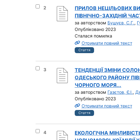
Вибрати результат під номером 2
2
ПРИЛОВ НЕЦІЛЬОВИХ ВИ
ПІВНІЧНО-ЗАХІДНІЙ ЧА
за авторством
Бушуєв, С.Г.
,
Г
Опубліковано 2023
Сталася помилка
Отримати повний текст
Стаття
Вибрати результат під номером 3
3
ТЕНДЕНЦІЇ ЗМІНИ СОЛО
ОДЕСЬКОГО РАЙОНУ ПІВ
ЧОРНОГО МОРЯ...
за авторством
Газєтов, Є.І.
,
Дя
Опубліковано 2023
Отримати повний текст
Стаття
Вибрати результат під номером 4
4
ЕКОЛОГІЧНА МІНЛИВІСТ