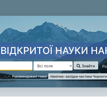
ВІДКРИТОЇ НАУКИ НА
Знайти
Ро
applied_filters
Remove filter
Рекомендовані теми:
північно-західна частина Чорног
уку