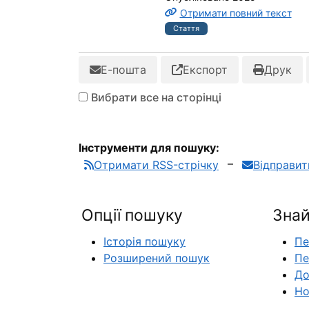
Отримати повний текст
Стаття
Е-пошта
Експорт
Друк
Вибрати все на сторінці
Інструменти для пошуку:
Отримати RSS-стрічку
Відправи
Опції пошуку
Знай
Історія пошуку
Пе
Розширений пошук
Пе
До
Но