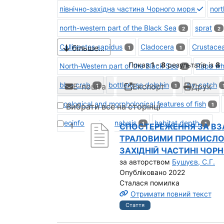
північно-західна частина Чорного моря
nort
north-western part of the Black Sea
sprat
2
2
Callinectes sapidus
Cladocera
Crustace
більше...
1
1
Показ
1 - 8
результатів із
8
North-Western part of the Black Sea
Rapa wh
1
blue crab
bottlenose dolphin
by-catch
Е-пошта
Експорт
Друк
1
1
ecological and morphological features of fish
Вибрати все на сторінці
1
geoinformation analysis
habitat depth
1
1
Вибрати результат під номером 1
1
СПОСТЕРЕЖЕННЯ ЗА ВЗА
ТРАЛОВИМИ ПРОМИСЛОВ
ЗАХІДНІЙ ЧАСТИНІ ЧОРНО
за авторством
Бушуєв, С.Г.
Опубліковано 2022
Сталася помилка
Отримати повний текст
Стаття