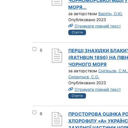
ЧОРНОМОРСЬКОЇ МІДІЇ У
МОРЯ...
за авторством
Варігін, О.Ю.
Опубліковано 2023
Отримати повний текст
Стаття
Вибрати результат під номером 5
5
ПЕРШІ ЗНАХІДКИ БЛАКИ
(RATHBUN 1896) НА ПІ
ЧОРНОГО МОРЯ
за авторством
Снігірьов, С.М.
Силантьєв, С.О.
Опубліковано 2023
Отримати повний текст
Стаття
Вибрати результат під номером 6
6
ПРОСТОРОВА ОЦІНКА РО
ХЛОРОФІЛУ «А» УКРАЇНС
ЗАХІДНОЇ ЧАСТИНИ ЧОР