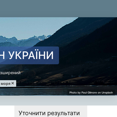
Н УКРАЇНИ
зширений
о моря
Уточнити результати