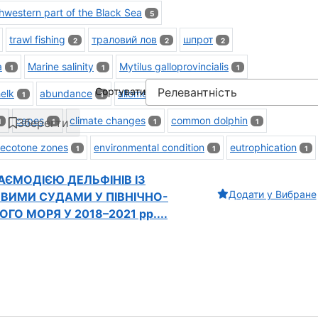
hwestern part of the Black Sea
5
trawl fishing
траловий лов
шпрот
2
2
2
a
Marine salinity
Mytilus galloprovincialis
1
1
1
Сортувати
elk
abundance
allometry
beam trawl
biomass
1
1
1
1
1
capes
climate changes
common dolphin
Зберегти
1
1
1
1
ecotone zones
environmental condition
eutrophication
1
1
1
ЄМОДІЄЮ ДЕЛЬФІНІВ ІЗ
Додати у Вибране
ИМИ СУДАМИ У ПІВНІЧНО-
ГО МОРЯ У 2018–2021 рр....