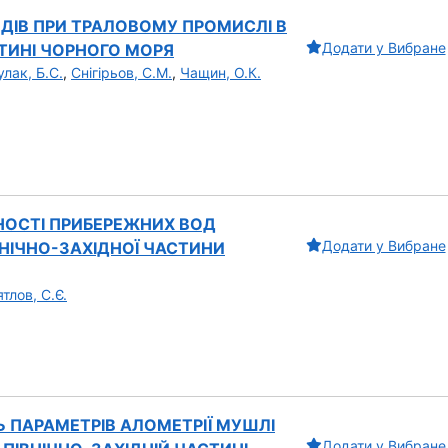
ДІВ ПРИ ТРАЛОВОМУ ПРОМИСЛІ В
Додати у Вибране
СТИНІ ЧОРНОГО МОРЯ
улак, Б.С.
,
Снігірьов, С.М.
,
Чащин, О.К.
НОСТІ ПРИБЕРЕЖНИХ ВОД
Додати у Вибране
НІЧНО-ЗАХІДНОЇ ЧАСТИНИ
тлов, С.Є.
Ь ПАРАМЕТРІВ АЛОМЕТРІЇ МУШЛІ
Додати у Вибране