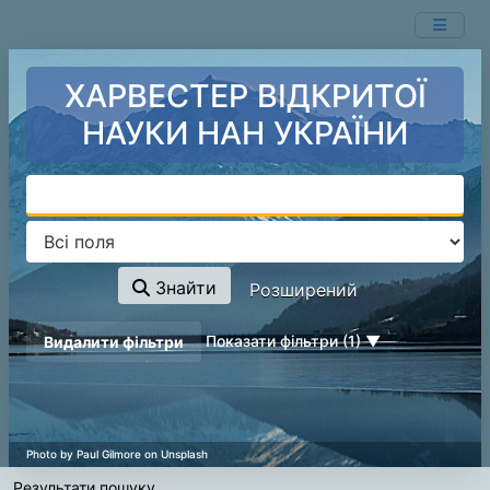
Показ
Перейти до змісту
1 - 1
результатів із
1
ХАРВЕСТЕР ВІДКРИТОЇ
НАУКИ НАН УКРАЇНИ
Знайти
Розширений
page_reload_on_deselect_hint
Показати фільтри (1)
Видалити фільтри
Результати пошуку