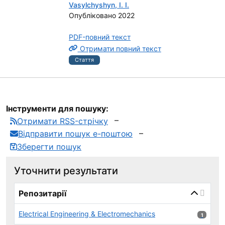
Vasylchyshyn, I. I.
Опубліковано 2022
PDF-повний текст
Отримати повний текст
Стаття
Інструменти для пошуку:
Отримати RSS-стрічку
Відправити пошук е-поштою
Зберегти пошук
Уточнити результати
page_reload_on_select_hint
Репозитарії
Electrical Engineering & Electromechanics
1 результ
1