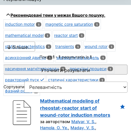
Результати пошуку
Рекомендовані теми у межах Вашого пошуку.
induction motor
magnetic core saturation
1
1
mathematical model
reactor start
1
1
static characteristics
transients
wound rotor
більше...
1
1
1
Показ
1 - 1
результатів із
1
асинхронний двигун
математична модель
1
1
насичення магнітопроводу
перехідні процеси
Уточнити результати
1
1
реакторний пуск
статичні характеристики
1
Сортувати
фазний ротор
1
Mathematical modeling of
rheostat-reactor start of
wound-rotor induction motors
за авторством
Malyar, V. S.
,
Hamola, O. Ye.
,
Maday, V. S.
,