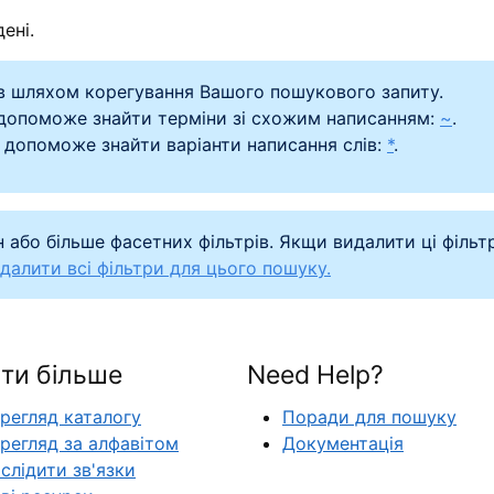
ені.
в шляхом корегування Вашого пошукового запиту.
 допоможе знайти терміни зі схожим написанням:
~
.
 допоможе знайти варіанти написання слів:
*
.
 або більше фасетних фільтрів. Якщи видалити ці фільт
далити всі фільтри для цього пошуку.
ти більше
Need Help?
регляд каталогу
Поради для пошуку
регляд за алфавітом
Документація
слідити зв'язки