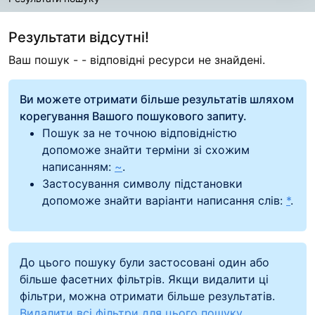
Результати пошуку
Результати відсутні!
Ваш пошук -
- відповідні ресурси не знайдені.
Ви можете отримати більше результатів шляхом
корегування Вашого пошукового запиту.
Пошук за не точною відповідністю
допоможе знайти терміни зі схожим
написанням:
~
.
Застосування символу підстановки
допоможе знайти варіанти написання слів:
*
.
До цього пошуку були застосовані один або
більше фасетних фільтрів. Якщи видалити ці
фільтри, можна отримати більше результатів.
Видалити всі фільтри для цього пошуку.