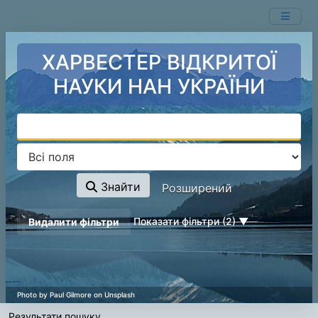
Ваш пошук -
Перейти до змісту
- відповідні ресурси не знайдені.
ХАРВЕСТЕР ВІДКРИТОЇ
НАУКИ НАН УКРАЇНИ
Знайти
Розширений
page_reload_on_deselect_hint
Показати фільтри (2)
Видалити фільтри
Результати пошуку