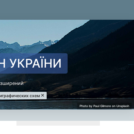
Н УКРАЇНИ
зширений
играфических схем