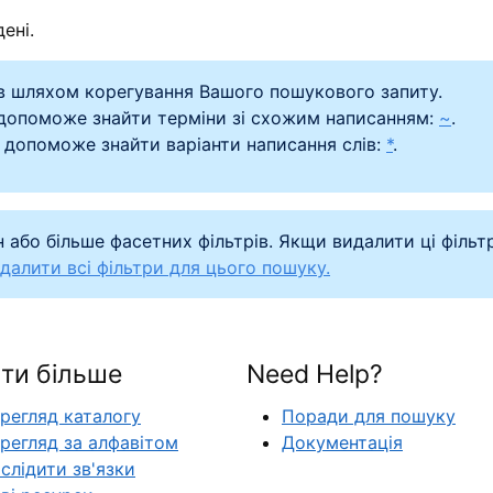
ені.
в шляхом корегування Вашого пошукового запиту.
 допоможе знайти терміни зі схожим написанням:
~
.
 допоможе знайти варіанти написання слів:
*
.
 або більше фасетних фільтрів. Якщи видалити ці фільт
далити всі фільтри для цього пошуку.
ти більше
Need Help?
регляд каталогу
Поради для пошуку
регляд за алфавітом
Документація
слідити зв'язки