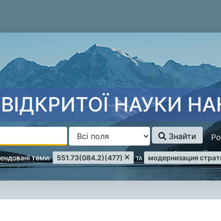
ВІДКРИТОЇ НАУКИ НА
Знайти
Ро
_filters
Remove filter
Remove filter
ендовані теми:
551.73(084.2)(477)
модернизация страт
ТА
уку