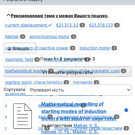
Результати пошуку
Рекомендовані теми у межах Вашого пошуку.
current displacement
621.313.33
621.318.123
1
1
Matlab
asynchronous motor
1
1
compensation of reactive power
induction motor
більше...
1
1
Показ
1 - 2
результатів із
2
magnetic field
magnetic saturation
1
1
mathematical models
saturation of the magnetic core
Уточнити результати
1
1
starting static characteristics
transients
1
1
Сортувати
асинхронний двигун
витіснення струму
1
1
Mathematical modelling of
компенсація реактивної потужності
1
starting modes of induction
математичні моделі
насичення магнітопроводу
1
1
motors with squirrel-cage rotor
за авторством
Malyar, V. S.
,
перехідні процеси
пускові статичні характеристики
1
1
Hamola, O. Ye.
,
Maday, V. S.
,