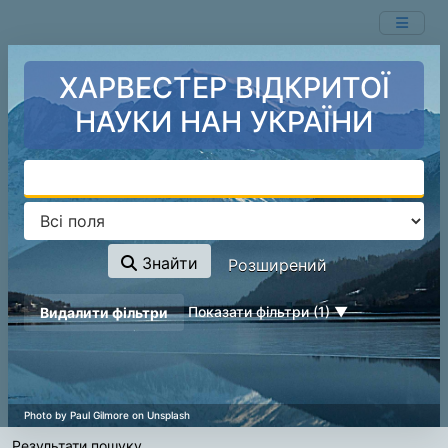
Показ
Перейти до змісту
1 - 2
результатів із
2
ХАРВЕСТЕР ВІДКРИТОЇ
НАУКИ НАН УКРАЇНИ
Знайти
Розширений
page_reload_on_deselect_hint
Показати фільтри (1)
Видалити фільтри
Результати пошуку