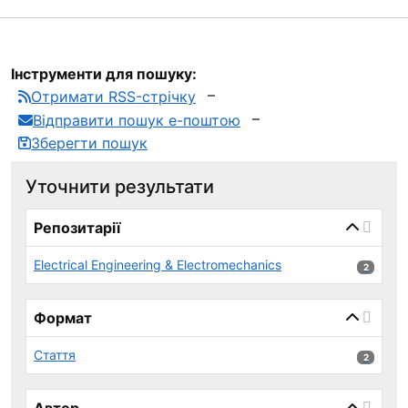
Інструменти для пошуку:
Отримати RSS-стрічку
Відправити пошук е-поштою
Зберегти пошук
Уточнити результати
page_reload_on_select_hint
Репозитарії
Electrical Engineering & Electromechanics
2 результ
2
Формат
Стаття
2 результ
2