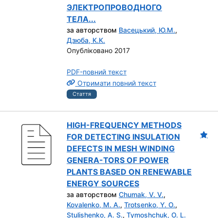
ЭЛЕКТРОПРОВОДНОГО
ТЕЛА...
за авторством
Васецький, Ю.М.
,
Дзюба, К.К.
Опубліковано 2017
PDF-повний текст
Отримати повний текст
Стаття
HIGH-FREQUENCY METHODS
FOR DETECTING INSULATION
DEFECTS IN MESH WINDING
GENERA-TORS OF POWER
PLANTS BASED ON RENEWABLE
ENERGY SOURCES
за авторством
Chumak, V. V.
,
Kovalenko, М. А.
,
Trotsenko, Y. O.
,
Stulishenko, A. S.
,
Tymoshchuk, O. L.