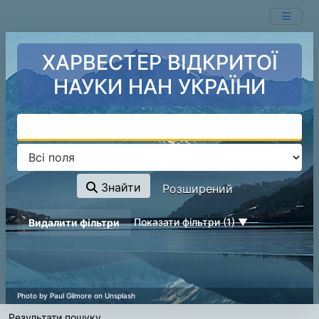
Показ
Перейти до змісту
1 - 19
результатів із
19
ХАРВЕСТЕР ВІДКРИТОЇ
НАУКИ НАН УКРАЇНИ
Знайти
Розширений
page_reload_on_deselect_hint
Показати фільтри (1)
Видалити фільтри
Результати пошуку