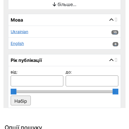
більше...
Мова
Ukrainian
15 результ
15
English
6 результ
6
Рік публікації
від:
до:
Опції пошуку