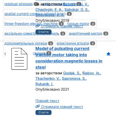
residual stresses
solid magnetic core
за авторством
Batygin, Yu. V.
,
2
2
Chaplygin, E. A.
,
Sabokar, O. S.
,
spatial current contour (closed loop)
2
Strelnikova, V. A.
Опубліковано 2018
three-freedom electric machine
torque motor
2
2
Отримати повний текст
Стаття
аксіально-симетрична модель
аналітичний метод
2
2
дополнительные потери
електричні втрати
2
2
Model of pulsating current
залишкові напруження
2
traction motor taking into
consideration magnetic losses in
steel
за авторством
Goolak, S.
,
Riabov, Ie.
,
Tkachenko, V.
,
Sapronova, S.
,
Rubanik, I.
Опубліковано 2021
Повний текст
Отримати повний текст
Стаття