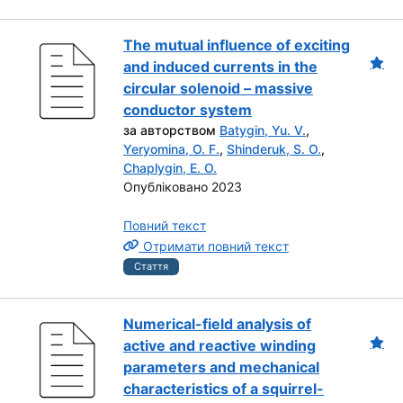
The mutual influence of exciting
and induced currents in the
circular solenoid – massive
conductor system
за авторством
Batygin, Yu. V.
,
Yeryomina, O. F.
,
Shinderuk, S. O.
,
Chaplygin, E. O.
Опубліковано 2023
Повний текст
Отримати повний текст
Стаття
Numerical-field analysis of
active and reactive winding
parameters and mechanical
characteristics of a squirrel-