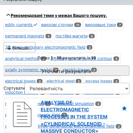
Результати пошуку
Рекомендовані теми у межах Вашого пошуку.
eddy currents
вихрові струми
вихревые токи
11
7
permanent magnets
постійні магніти
3
3
3D quasi-stationary electromagnetic field
більше...
2
Показ
1 - 19
результатів із
19
analytical method
arbitrary spatial current contour
2
2
axially symmetric model
electric losses
Уточнити результати
2
2
electrical losses
electrical steel
excess losses
2
2
2
Сортувати
induction heating
leakage flux
magnetic force
2
2
2
ANALYSIS OF
magnetic hysteresis
numerical simulation
2
2
ELECTROMAGNETIC
pulsed electromagnetic field
2
PROCESSES IN THE SYSTEM
«CYLINDRICAL SOLENOID –
quasi-stationary three-dimensional electromagnetic field
2
MASSIVE CONDUCTOR»