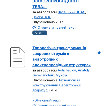
ЭЛЕКТРОПРОВОДНОГО
ТЕЛА...
за авторством
Васецький, Ю.М.
,
Дзюба, К.К.
Опубліковано 2017
Отримати повний текст
Стаття
Топологічна трансформація
вихрових струмів в
анізотропних
електропровідних структурах
за авторством
Ashcheulov, Anatoly
,
Derevianchuk, Mykola
Опубліковано в
Технологія та
конструювання в електронній
апаратурі
(2026)
PDF-повний текст
Отримати повний текст