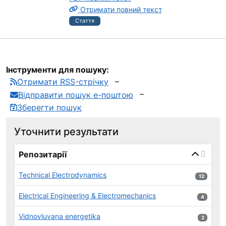
Отримати повний текст
Стаття
Інструменти для пошуку:
Отримати RSS-стрічку
Відправити пошук е-поштою
Зберегти пошук
Уточнити результати
page_reload_on_select_hint
Репозитарії
Technical Electrodynamics
12 результ
12
Electrical Engineering & Electromechanics
4 результ
4
Vidnovluvana energetika
2 результ
2