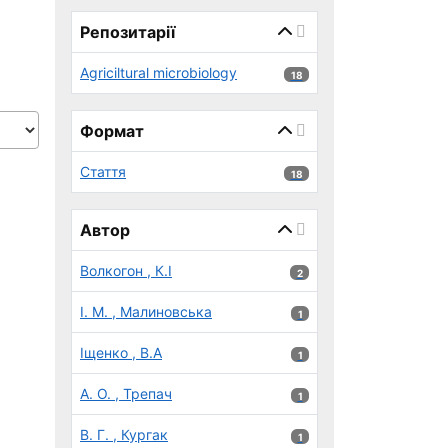
page_reload_on_select_hint
Репозитарії
Agriciltural microbiology
18 результатів
18
Формат
Стаття
18 результатів
18
Автор
Волкогон , К.І
2 результатів
2
І. М. , Малиновська
1 результатів
1
Іщенко , В.А
1 результатів
1
А. О. , Трепач
1 результатів
1
В. Г. , Кургак
1 результатів
1