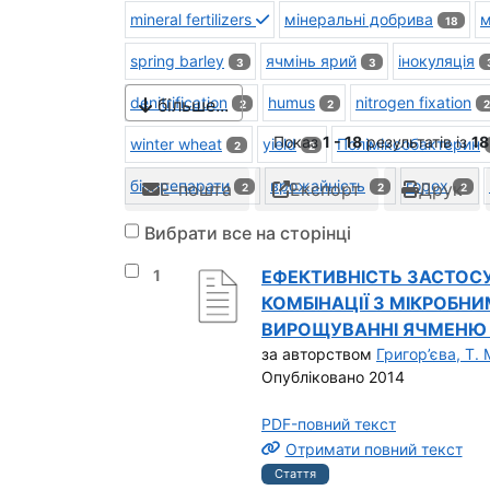
mineral fertilizers
мінеральні добрива
м
18
spring barley
ячмінь ярий
інокуляція
3
3
denitrification
humus
nitrogen fixation
більше...
2
2
2
Показ
1 - 18
результатів із
18
winter wheat
yield
Поліміксобактерин
2
2
біопрепарати
врожайність
горох
Е-пошта
Експорт
Друк
2
2
2
Вибрати все на сторінці
Вибрати результат під номером 1
1
ЕФЕКТИВНІСТЬ ЗАСТОС
КОМБІНАЦІЇ З МІКРОБН
ВИРОЩУВАННІ ЯЧМЕНЮ Я
за авторством
Григор’єва, Т. 
Опубліковано 2014
PDF-повний текст
Отримати повний текст
Стаття