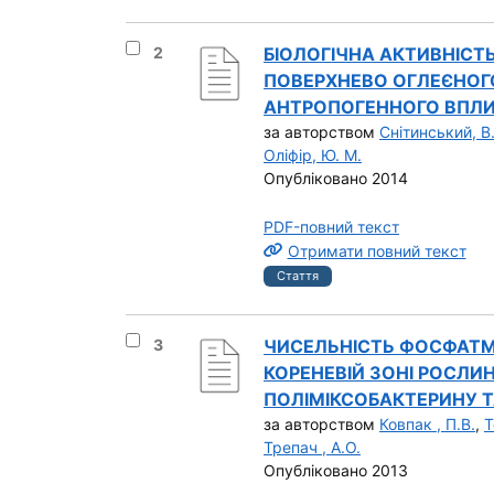
Вибрати результат під номером 2
2
БІОЛОГІЧНА АКТИВНІСТ
ПОВЕРХНЕВО ОГЛЕЄНОГ
АНТРОПОГЕННОГО ВПЛИВ
за авторством
Снітинський, В.
Оліфір, Ю. М.
Опубліковано 2014
PDF-повний текст
Отримати повний текст
Стаття
Вибрати результат під номером 3
3
ЧИСЕЛЬНІСТЬ ФОСФАТМО
КОРЕНЕВІЙ ЗОНІ РОСЛИН
ПОЛІМІКСОБАКТЕРИНУ Т
за авторством
Ковпак , П.В.
,
Т
Трепач , А.О.
Опубліковано 2013