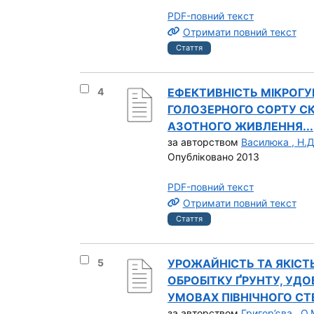
PDF-повний текст
Отримати повний текст
Стаття
Вибрати результат під номером 4
4
ЕФЕКТИВНІСТЬ МІКРОГУ
ГОЛОЗЕРНОГО СОРТУ СКА
АЗОТНОГО ЖИВЛЕННЯ...
за авторством
Василюка , Н.Д
Опубліковано 2013
PDF-повний текст
Отримати повний текст
Стаття
Вибрати результат під номером 5
5
УРОЖАЙНІСТЬ ТА ЯКІСТ
ОБРОБІТКУ ҐРУНТУ, УДО
УМОВАХ ПІВНІЧНОГО СТЕ
за авторством
Григор’єва , О.