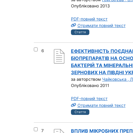
Опубліковано 2013
PDF-повний текст
Отримати повний текст
Стаття
Вибрати результат під номером 6
6
ЕФЕКТИВНІСТЬ ПОЄДНА
БІОПРЕПАРАТІВ НА ОСН
БАКТЕРІЙ ТА МІНЕРАЛЬ
ЗЕРНОВИХ НА ПІВДНІ УКР
за авторством
Чайковська , Л
Опубліковано 2011
PDF-повний текст
Отримати повний текст
Стаття
Вибрати результат під номером 7
7
ВПЛИВ МІКРОБНИХ ПРЕП