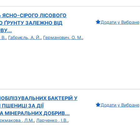
Ь ЯСНО-СІРОГО ЛІСОВОГО
Додати у Вибране
О ҐРУНТУ ЗАЛЕЖНО ВІД
У...
 В.
,
Габриєль, А. Й.
,
Германович, О. М.
,
БІЛІЗУВАЛЬНИХ БАКТЕРІЙ У
Додати у Вибране
 ПШЕНИЦІ ЗА ДІЇ
А МІНЕРАЛЬНИХ ДОБРИВ...
окмакова , Л.М.
,
Ларченко , І.В.
,