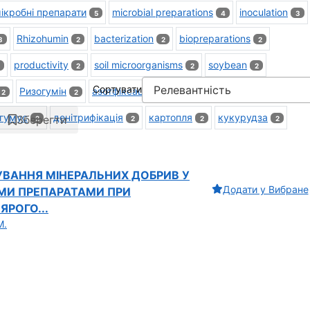
ікробні препарати
microbial preparations
inoculation
5
4
3
Rhizohumin
bacterization
biopreparations
3
2
2
2
productivity
soil microorganisms
soybean
2
2
2
Сортувати
Ризогумін
азотфіксація
бактеризація
2
2
2
2
гумус
денітрифікація
картопля
кукурудза
Зберегти
2
2
2
2
УВАННЯ МІНЕРАЛЬНИХ ДОБРИВ У
Додати у Вибране
ИМИ ПРЕПАРАТАМИ ПРИ
РОГО...
М.