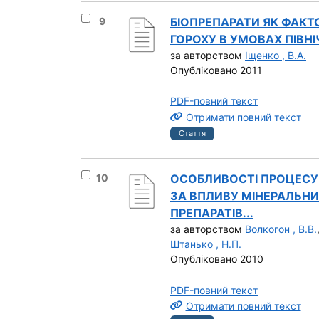
Вибрати результат під номером 9
9
БІОПРЕПАРАТИ ЯК ФАК
ГОРОХУ В УМОВАХ ПІВНІ
за авторством
Іщенко , В.А.
Опубліковано 2011
PDF-повний текст
Отримати повний текст
Стаття
Вибрати результат під номером 10
10
ОСОБЛИВОСТІ ПРОЦЕСУ 
ЗА ВПЛИВУ МІНЕРАЛЬНИ
ПРЕПАРАТІВ...
за авторством
Волкогон , В.В.
Штанько , Н.П.
Опубліковано 2010
PDF-повний текст
Отримати повний текст