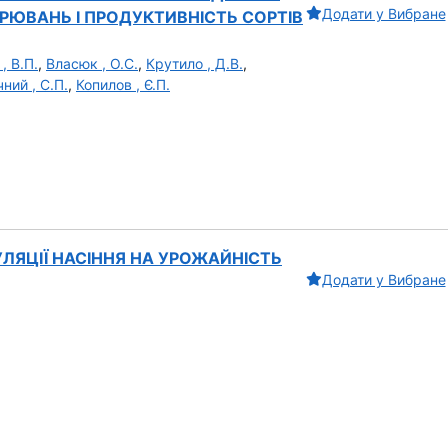
Додати у Вибране
ОРЮВАНЬ І ПРОДУКТИВНІСТЬ СОРТІВ
, В.П.
,
Власюк , О.С.
,
Крутило , Д.В.
,
ний , С.П.
,
Копилов , Є.П.
УЛЯЦІЇ НАСІННЯ НА УРОЖАЙНІСТЬ
Додати у Вибране