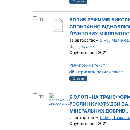
Стаття
Вибрати результат під номером 11
11
ВПЛИВ РЕЖИМІВ ВИКОР
СПОНТАННО ВІДНОВЛЮВ
ҐРУНТОВИХ МІКРОБІОЛОГ
за авторством
І. М. , Малино
В. Г. , Кургак
Опубліковано 2021
PDF-повний текст
Отримати повний текст
Стаття
Вибрати результат під номером 12
12
БІОЛОГІЧНА ТРАНСФОРМ
РОСЛИН КУКУРУДЗИ ЗА 
МІНЕРАЛЬНИХ ДОБРИВ...
за авторством
Л. М. , Токмак
Опубліковано 2021