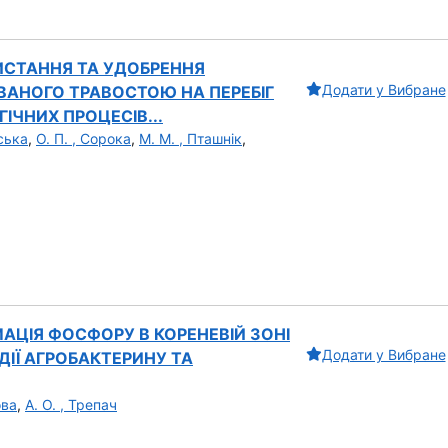
ИСТАННЯ ТА УДОБРЕННЯ
Додати у Вибране
АНОГО ТРАВОСТОЮ НА ПЕРЕБІГ
ІЧНИХ ПРОЦЕСІВ...
вська
,
О. П. , Сорока
,
М. М. , Пташнік
,
АЦІЯ ФОСФОРУ В КОРЕНЕВІЙ ЗОНІ
Додати у Вибране
ДІЇ АГРОБАКТЕРИНУ ТА
ова
,
А. О. , Трепач