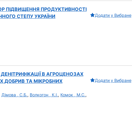
ТОР ПІДВИЩЕННЯ ПРОДУКТИВНОСТІ
Додати у Вибране
ЧНОГО СТЕПУ УКРАЇНИ
ДЕНІТРИФІКАЦІЇ В АГРОЦЕНОЗАХ
Додати у Вибране
Х ДОБРИВ ТА МІКРОБНИХ
,
Дімова , С.Б.
,
Волкогон , К.І.
,
Комок , М.С.
,