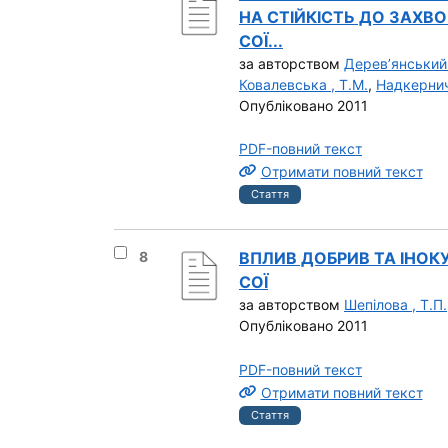
НА СТІЙКІСТЬ ДО ЗАХВ
СОЇ...
за авторством
Дерев’янський 
Ковалевська , Т.М.
,
Надкернич
Опубліковано 2011
PDF-повний текст
Отримати повний текст
Стаття
Вибрати результат під номером 8
8
ВПЛИВ ДОБРИВ ТА ІНОК
СОЇ
за авторством
Шепілова , Т.П.
Опубліковано 2011
PDF-повний текст
Отримати повний текст
Стаття