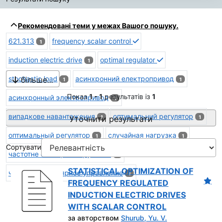
Результати пошуку
Рекомендовані теми у межах Вашого пошуку.
621.313
frequency scalar control
1
induction electric drive
optimal regulator
1
stochastic load
асинхронний електропривод
більше...
1
1
Показ
1 - 1
результатів із
1
асинхронный электропривод
1
випадкове навантаження
оптимальний регулятор
Уточнити результати
1
1
оптимальный регулятор
случайная нагрузка
1
1
Сортувати
частотне скалярне керування
1
STATISTICAL OPTIMIZATION OF
частотное скалярное управление
1
FREQUENCY REGULATED
INDUCTION ELECTRIC DRIVES
WITH SCALAR CONTROL
за авторством
Shurub, Yu. V.