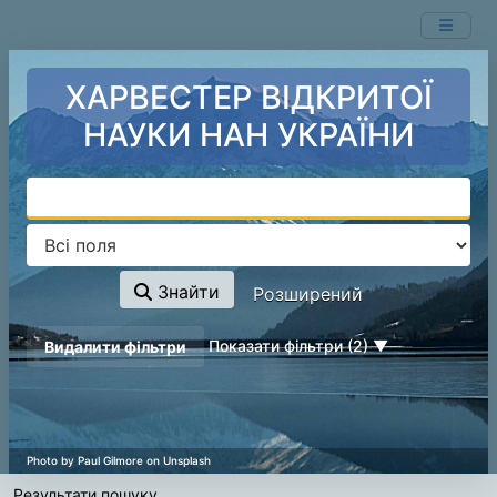
Показ
Перейти до змісту
1 - 1
результатів із
1
ХАРВЕСТЕР ВІДКРИТОЇ
НАУКИ НАН УКРАЇНИ
Знайти
Розширений
page_reload_on_deselect_hint
Показати фільтри (2)
Видалити фільтри
Результати пошуку