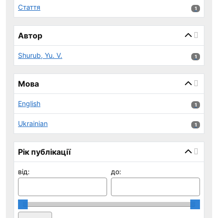
Стаття
1 результ
1
Автор
Shurub, Yu. V.
1 результ
1
Мова
English
1 результ
1
Ukrainian
1 результ
1
Рік публікації
від:
до: