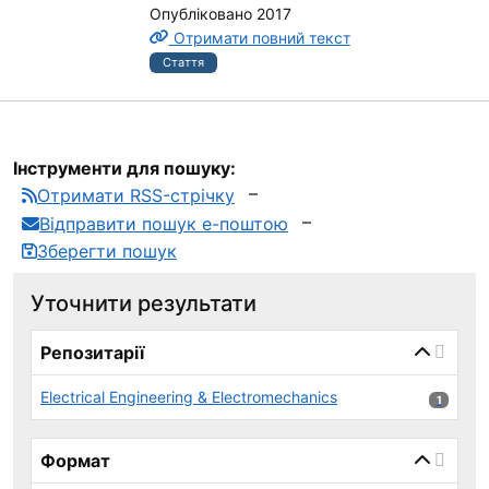
Опубліковано 2017
Отримати повний текст
Стаття
Інструменти для пошуку:
Отримати RSS-стрічку
Відправити пошук е-поштою
Зберегти пошук
Уточнити результати
page_reload_on_select_hint
Репозитарії
Electrical Engineering & Electromechanics
1 результ
1
Формат