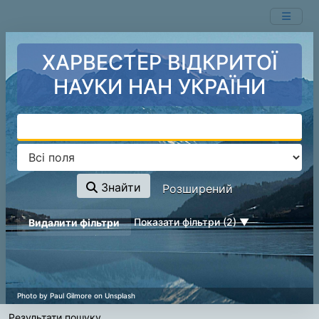
Показ
Перейти до змісту
1 - 1
результатів із
1
ХАРВЕСТЕР ВІДКРИТОЇ
НАУКИ НАН УКРАЇНИ
Знайти
Розширений
page_reload_on_deselect_hint
Показати фільтри (2)
Видалити фільтри
Результати пошуку