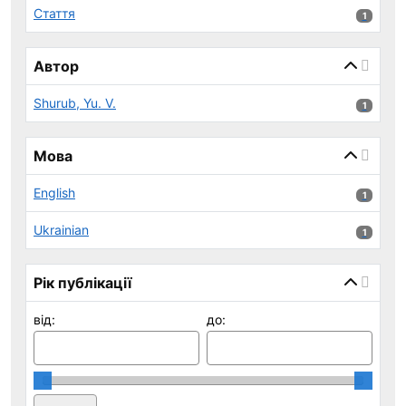
Стаття
1 результ
1
Автор
Shurub, Yu. V.
1 результ
1
Мова
English
1 результ
1
Ukrainian
1 результ
1
Рік публікації
від:
до: