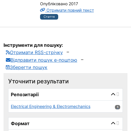
Опубліковано 2017
Отримати повний текст
Стаття
Інструменти для пошуку:
Отримати RSS-стрічку
Відправити пошук е-поштою
Зберегти пошук
Уточнити результати
page_reload_on_select_hint
Репозитарії
Electrical Engineering & Electromechanics
1 результ
1
Формат