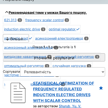
Результати пошуку
Рекомендовані теми у межах Вашого пошуку.
621.313
frequency scalar control
1
1
induction electric drive
optimal regulator
1
stochastic load
асинхронний електропривод
більше...
1
Показ
1 - 1
результатів із
1
асинхронный электропривод
1
випадкове навантаження
оптимальний регулятор
Уточнити результати
1
1
оптимальный регулятор
случайная нагрузка
1
1
Сортувати
частотне скалярне керування
1
STATISTICAL OPTIMIZATION OF
частотное скалярное управление
1
FREQUENCY REGULATED
INDUCTION ELECTRIC DRIVES
WITH SCALAR CONTROL
за авторством
Shurub, Yu. V.