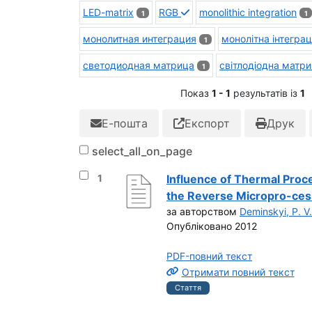
LED-matrix
RGB
monolithic integration
1
1
монолитная интеграция
монолітна інтеграц
1
светодиодная матрица
світлодіодна матр
1
Показ
1 - 1
результатів із
1
Е-пошта
Експорт
Друк
select_all_on_page
Вибрати результат під номером 1
1
Influence of Thermal Proc
the Reverse Micropro-cess
за авторством
Deminskyi, P. V.
Опубліковано 2012
PDF-повний текст
Отримати повний текст
Стаття