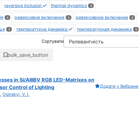
reversive inclusion
thermal dynamics
1
ія
реверсивне включення
реверсивное включение
1
1
1
иця
температурна динаміка
температурная динамика
1
1
Сортувати
bulk_save_button
esses in Si/AIIIBV RGB LED-Matrixes on
Додати у Вибране
or Control of Lighting
,
Osinskyi, V. I.