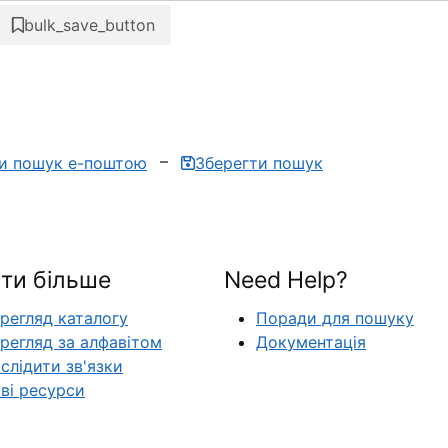
bulk_save_button
ти пошук е-поштою
Зберегти пошук
ти більше
Need Help?
регляд каталогу
Поради для пошуку
регляд за алфавітом
Документація
слідити зв'язки
ві ресурси