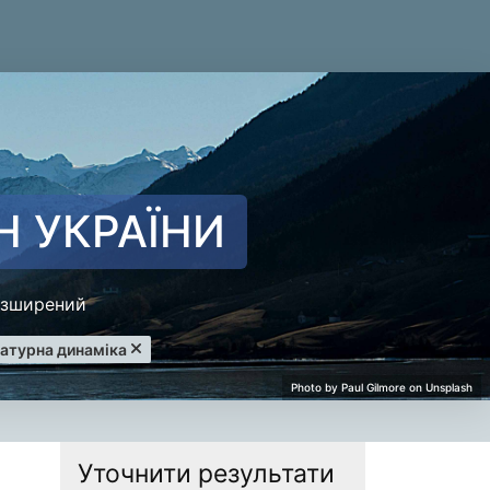
Н УКРАЇНИ
зширений
filter
атурна динаміка
Уточнити результати