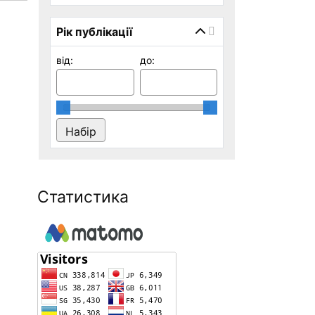
Рік публікації
від:
до:
Статистика