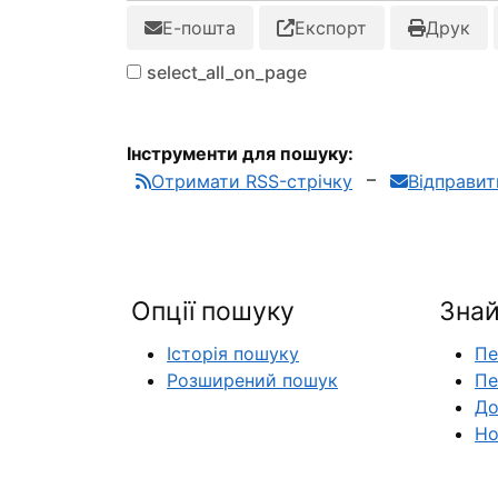
Е-пошта
Експорт
Друк
select_all_on_page
Інструменти для пошуку:
Отримати RSS-стрічку
Відправи
Опції пошуку
Знай
Історія пошуку
Пе
Розширений пошук
Пе
До
Но