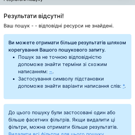
Результати пошуку
Результати відсутні!
Ваш пошук -
- відповідні ресурси не знайдені.
Ви можете отримати більше результатів шляхом
корегування Вашого пошукового запиту.
Пошук за не точною відповідністю
допоможе знайти терміни зі схожим
написанням:
~
.
Застосування символу підстановки
допоможе знайти варіанти написання слів:
*
.
До цього пошуку були застосовані один або
більше фасетних фільтрів. Якщи видалити ці
фільтри, можна отримати більше результатів.
Видалити всі фільтри для цього пошуку.