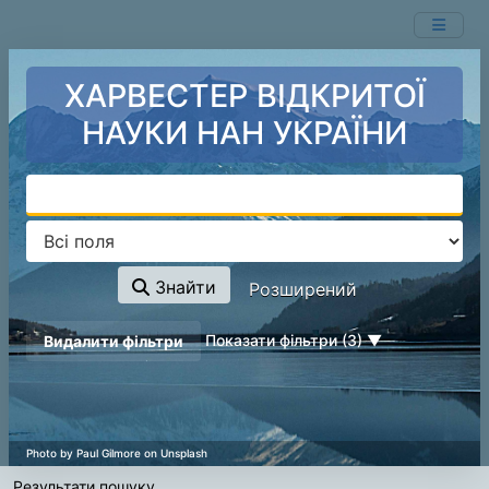
Ваш пошук -
Перейти до змісту
- відповідні ресурси не знайдені.
ХАРВЕСТЕР ВІДКРИТОЇ
НАУКИ НАН УКРАЇНИ
Знайти
Розширений
page_reload_on_deselect_hint
Показати фільтри (3)
Видалити фільтри
Результати пошуку