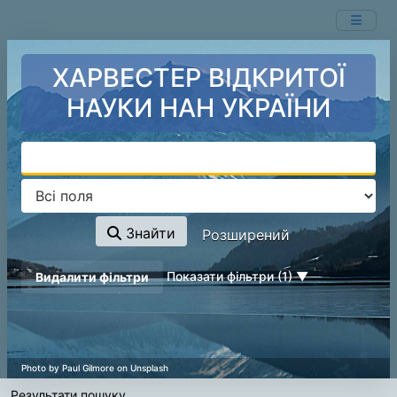
Ваш пошук -
Перейти до змісту
- відповідні ресурси не знайдені.
ХАРВЕСТЕР ВІДКРИТОЇ
НАУКИ НАН УКРАЇНИ
Знайти
Розширений
page_reload_on_deselect_hint
Показати фільтри (1)
Видалити фільтри
Результати пошуку