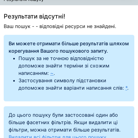
Результати пошуку
Результати відсутні!
Ваш пошук -
- відповідні ресурси не знайдені.
Ви можете отримати більше результатів шляхом
корегування Вашого пошукового запиту.
Пошук за не точною відповідністю
допоможе знайти терміни зі схожим
написанням:
~
.
Застосування символу підстановки
допоможе знайти варіанти написання слів:
*
.
До цього пошуку були застосовані один або
більше фасетних фільтрів. Якщи видалити ці
фільтри, можна отримати більше результатів.
Видалити всі фільтри для цього пошуку.