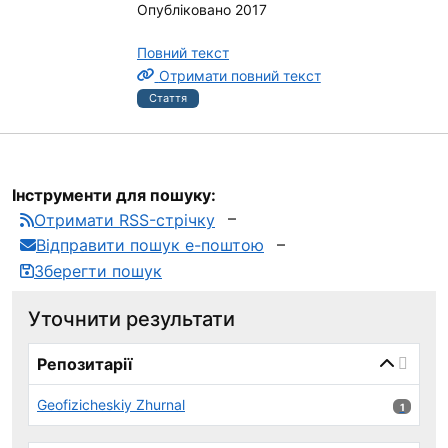
Опубліковано 2017
Повний текст
Отримати повний текст
Стаття
Інструменти для пошуку:
Отримати RSS-стрічку
Відправити пошук е-поштою
Зберегти пошук
Уточнити результати
page_reload_on_select_hint
Репозитарії
Geofizicheskiy Zhurnal
1 результ
1