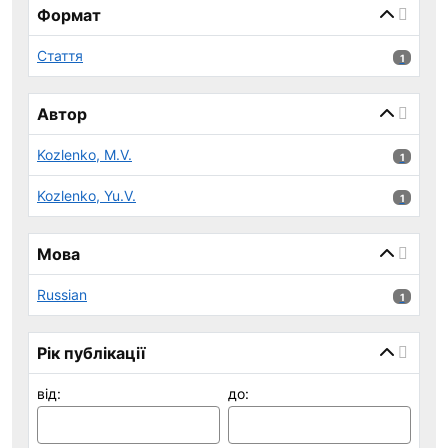
Формат
Стаття
1 результ
1
Автор
Kozlenko, M.V.
1 результ
1
Kozlenko, Yu.V.
1 результ
1
Мова
Russian
1 результ
1
Рік публікації
від:
до: