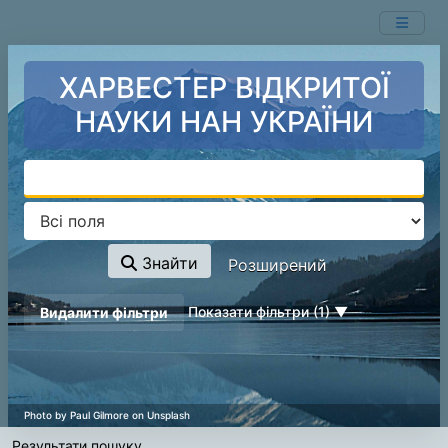
Показ
Перейти до змісту
1 - 1
результатів із
1
ХАРВЕСТЕР ВІДКРИТОЇ
НАУКИ НАН УКРАЇНИ
Знайти
Розширений
page_reload_on_deselect_hint
Показати фільтри (1)
Видалити фільтри
Результати пошуку