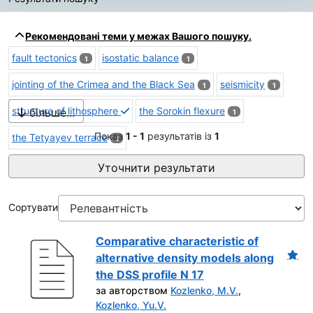
Результати пошуку
Рекомендовані теми у межах Вашого пошуку.
fault tectonics
isostatic balance
1
1
jointing of the Crimea and the Black Sea
seismicity
1
1
structure of lithosphere
the Sorokin flexure
більше...
1
Показ
1 - 1
результатів із
1
the Tetyayev terrace
1
Уточнити результати
Сортувати
Comparative characteristic of
alternative density models along
the DSS profile N 17
за авторством
Kozlenko, M.V.
,
Kozlenko, Yu.V.