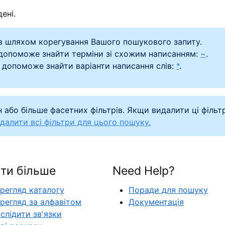
ені.
в шляхом корегування Вашого пошукового запиту.
 допоможе знайти терміни зі схожим написанням:
~
.
 допоможе знайти варіанти написання слів:
*
.
 або більше фасетних фільтрів. Якщи видалити ці фільт
далити всі фільтри для цього пошуку.
ти більше
Need Help?
регляд каталогу
Поради для пошуку
регляд за алфавітом
Документація
слідити зв'язки