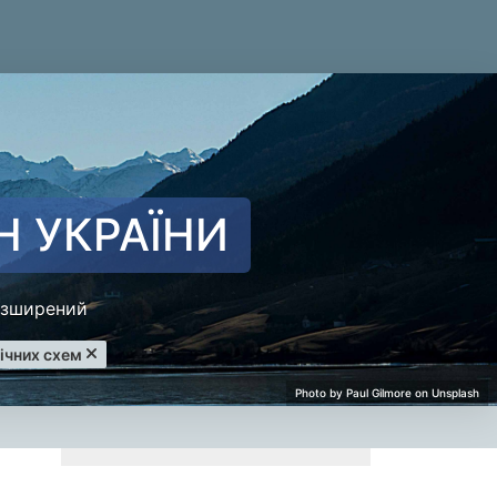
Н УКРАЇНИ
зширений
ічних схем