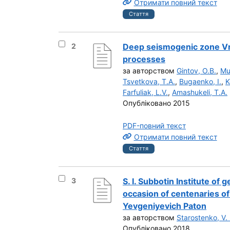
Отримати повний текст
Стаття
Вибрати результат під номером 2
2
Deep seismogenic zone Vr
processes
за авторством
Gintov, O.B.
,
Mu
Tsvetkova, T.A.
,
Bugaenko, I.
,
K
Farfuliak, L.V.
,
Amashukeli, T.A.
Опубліковано 2015
PDF-повний текст
Отримати повний текст
Стаття
Вибрати результат під номером 3
3
S. I. Subbotin Institute of
occasion of centenaries of
Yevgeniyevich Paton
за авторством
Starostenko, V. 
Опубліковано 2018