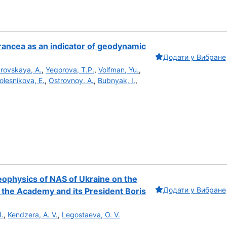
ancea as an indicator of geodynamic
Додати у Вибране
rovskaya, A.
,
Yegorova, T.P.
,
Volfman, Yu.
,
olesnikova, E.
,
Ostrovnoy, A.
,
Bubnyak, I.
,
 geophysics of NAS of Ukraine on the
Додати у Вибране
 the Academy and its President Boris
I.
,
Kendzera, A. V.
,
Legostaeva, O. V.