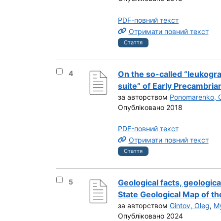
PDF-повний текст
Отримати повний текст
Стаття
Вибрати результат під номером 4
4
On the so-called “leukogr
suite” of Early Precambrian
за авторством
Ponomarenko, 
Опубліковано 2018
PDF-повний текст
Отримати повний текст
Стаття
Вибрати результат під номером 5
5
Geological facts, geologica
State Geological Map of th
за авторством
Gintov, Oleg
,
My
Опубліковано 2024