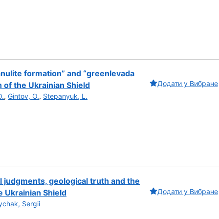
anulite formation” and “greenlevada
Додати у Вибране
 of the Ukrainian Shield
O.
,
Gintov, O.
,
Stepanyuk, L.
l judgments, geological truth and the
Додати у Вибране
e Ukrainian Shield
chak, Sergii