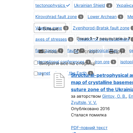
tectonophysics
Ukrainian Shield
Українс
4
Kirovohrad fault zone
Lower Archean
Me
1
1
Vrancea zone
Zvenihorod-Bratsk fault zone
більше...
1
Показ
1 - 7
результатів із
7
axes of stresses
creation of new equipment
1
fault zones
faults
geological map
ge
Е-пошта
Експорт
Друк
1
1
1
international conferences
iron ore
isotop
Вибрати все на сторінці
1
1
magnetic field of the Earth
1
Вибрати результат під номером 1
1
Structural-petrophysical a
map of crystalline basemen
suture zone of the Ukraini
за авторством
Gintov, O. B.
,
En
Zyultsle, V. V.
Опубліковано 2016
Сталася помилка
PDF-повний текст