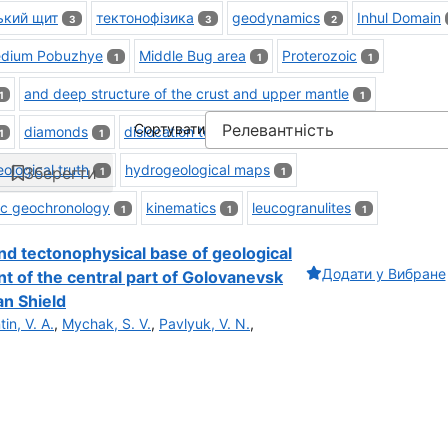
ький щит
тектонофізика
geodynamics
Inhul Domain
3
3
2
dium Pobuzhye
Middle Bug area
Proterozoic
1
1
1
and deep structure of the crust and upper mantle
1
1
Сортувати
diamonds
dislocation tectonics
earthquakes sources
1
1
1
1
ological truth
hydrogeological maps
Зберегти
1
1
ic geochronology
kinematics
leucogranulites
1
1
1
nd tectonophysical base of geological
Додати у Вибране
t of the central part of Golovanevsk
an Shield
tin, V. A.
,
Mychak, S. V.
,
Pavlyuk, V. N.
,