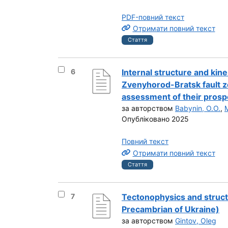
PDF-повний текст
Отримати повний текст
Стаття
Вибрати результат під номером 6
6
Internal structure and kin
Zvenyhorod-Bratsk fault z
assessment of their prosp
за авторством
Babynin, O.O.
,
Опубліковано 2025
Повний текст
Отримати повний текст
Стаття
Вибрати результат під номером 7
7
Tectonophysics and structu
Precambrian of Ukraine)
за авторством
Gintov, Oleg