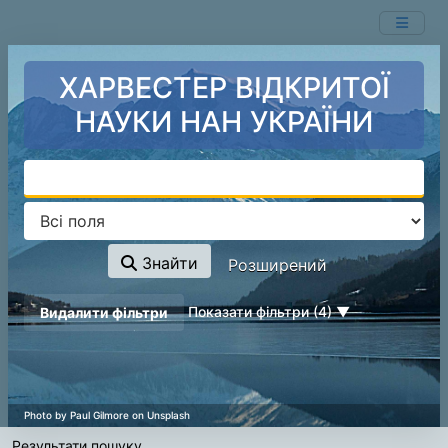
Ваш пошук -
Перейти до змісту
- відповідні ресурси не знайдені.
ХАРВЕСТЕР ВІДКРИТОЇ
НАУКИ НАН УКРАЇНИ
Знайти
Розширений
page_reload_on_deselect_hint
Показати фільтри (4)
Видалити фільтри
Результати пошуку