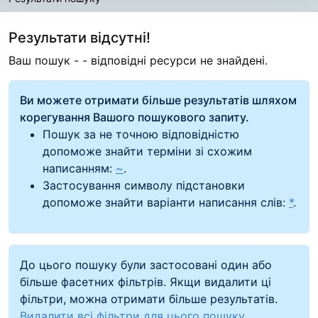
Результати пошуку
Результати відсутні!
Ваш пошук -
- відповідні ресурси не знайдені.
Ви можете отримати більше результатів шляхом
корегування Вашого пошукового запиту.
Пошук за не точною відповідністю
допоможе знайти терміни зі схожим
написанням:
~
.
Застосування символу підстановки
допоможе знайти варіанти написання слів:
*
.
До цього пошуку були застосовані один або
більше фасетних фільтрів. Якщи видалити ці
фільтри, можна отримати більше результатів.
Видалити всі фільтри для цього пошуку.