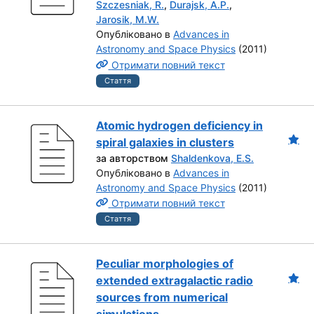
Szczesniak, R.
,
Durajsk, A.P.
,
Jarosik, M.W.
Опубліковано в
Advances in
Astronomy and Space Physics
(2011)
Отримати повний текст
Стаття
Atomic hydrogen deficiency in
spiral galaxies in clusters
за авторством
Shaldenkova, E.S.
Опубліковано в
Advances in
Astronomy and Space Physics
(2011)
Отримати повний текст
Стаття
Peculiar morphologies of
extended extragalactic radio
sources from numerical