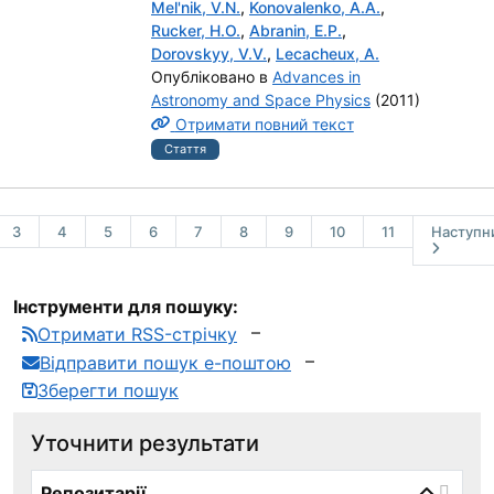
Mel'nik, V.N.
,
Konovalenko, A.A.
,
Rucker, H.O.
,
Abranin, E.P.
,
Dorovskyy, V.V.
,
Lecacheux, A.
Опубліковано в
Advances in
Astronomy and Space Physics
(2011)
Отримати повний текст
Стаття
3
4
5
6
7
8
9
10
11
Наступн
Інструменти для пошуку:
Отримати RSS-стрічку
Відправити пошук е-поштою
Зберегти пошук
Уточнити результати
page_reload_on_select_hint
Репозитарії