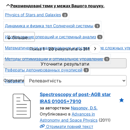
Результати пошуку - "Advances
Рекомендовані теми у межах Вашого пошуку.
Physics of Stars and Galaxies
2
Динамика и физика тел Солнечной системы
1
Исследование операций и системный анализ
більше...
1
Математическое моделирование и исследование сложных у
На наступну сторі
Показ
1 - 20
результатів із
311
Методы оптимизации и оптимальное управление
1
Уточнити результати
Рефераты депонированных рукописей
1
Сортувати
Рефераты препринтов
Физика Солнца
1
1
Spectroscopy of post-AGB star
IRAS 01005+7910
за авторством
Nasonov, D.S.
Опубліковано в
Advances in
Astronomy and Space Physics
(2011)
Отримати повний текст