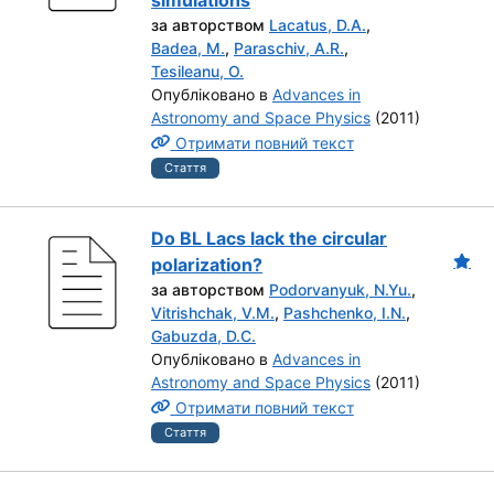
simulations
за авторством
Lacatus, D.A.
,
Badea, M.
,
Paraschiv, A.R.
,
Tesileanu, O.
Опубліковано в
Advances in
Astronomy and Space Physics
(2011)
Отримати повний текст
Стаття
Do BL Lacs lack the circular
polarization?
за авторством
Podorvanyuk, N.Yu.
,
Vitrishchak, V.M.
,
Pashchenko, I.N.
,
Gabuzda, D.C.
Опубліковано в
Advances in
Astronomy and Space Physics
(2011)
Отримати повний текст
Стаття