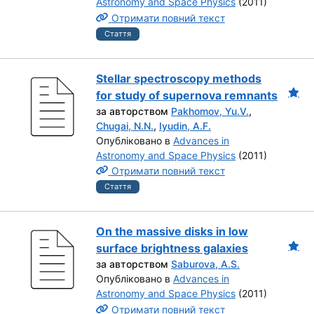
Astronomy and Space Physics
(2011)
Отримати повний текст
Стаття
Stellar spectroscopy methods
for study of supernova remnants
за авторством
Pakhomov, Yu.V.
,
Chugai, N.N.
,
Iyudin, A.F.
Опубліковано в
Advances in
Astronomy and Space Physics
(2011)
Отримати повний текст
Стаття
On the massive disks in low
surface brightness galaxies
за авторством
Saburova, A.S.
Опубліковано в
Advances in
Astronomy and Space Physics
(2011)
Отримати повний текст