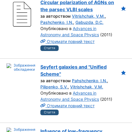
Circular polarization of AGNs on
the parsec VLBI scales
за авторством
Vitrishchak, V.M.
,
Pashchenko, I.N.
,
Gabuzda, D.C.
Опубліковано в
Advances in
Astronomy and Space Physics
(2011)
Отримати повний текст
Стаття
Seyfert galaxies and "Unified
Scheme"
за авторством
Pahshchenko, I.N.
,
Pilipenko, S.V.
,
Vitrishchak, V.M.
Опубліковано в
Advances in
Astronomy and Space Physics
(2011)
Отримати повний текст
Стаття
Infuence of low-frequency