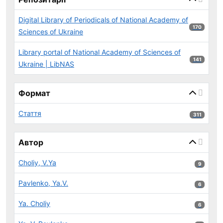
Digital Library of Periodicals of National Academy of
170 результ
170
Sciences of Ukraine
Library portal of National Academy of Sciences of
141 результ
141
Ukraine | LibNAS
Формат
Стаття
311 результ
311
Автор
Choliy, V.Ya
9 результ
9
Pavlenko, Ya.V.
6 результ
6
Ya. Choliy
6 результ
6