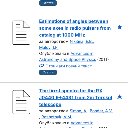
Стаття
Estimations of angles between
some axes in radio pulsars from
catalog at 1000 MHz
за авторством
Nikitina, E.B.
,
Malov, I.F.
Опубліковано в
Advances in
Astronomy and Space Physics
(2011)
Отримати повний текст
Стаття
The firrst spectra for the RX
J0440.9+4431 from 2m Terskol
telescope
за авторством
Simon, A.
,
Bondar, A.V.
,
Reshetnyk, V.M.
Опубліковано в
Advances in