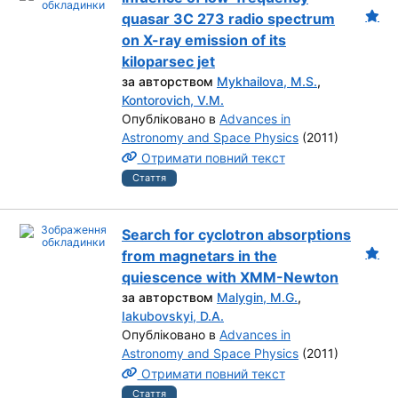
quasar 3C 273 radio spectrum
on X-ray emission of its
kiloparsec jet
за авторством
Mykhailova, M.S.
,
Kontorovich, V.M.
Опубліковано в
Advances in
Astronomy and Space Physics
(2011)
Отримати повний текст
Стаття
Search for cyclotron absorptions
from magnetars in the
quiescence with XMM-Newton
за авторством
Malygin, M.G.
,
Iakubovskyi, D.A.
Опубліковано в
Advances in
Astronomy and Space Physics
(2011)
Отримати повний текст
Стаття