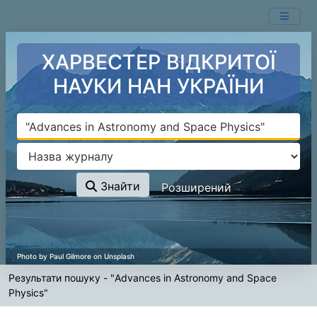
Показ
Перейти до змісту
1 - 20
результатів із
311
ХАРВЕСТЕР ВІДКРИТОЇ
НАУКИ НАН УКРАЇНИ
Знайти
Розширений
Результати пошуку - "Advances in Astronomy and Space
Physics"