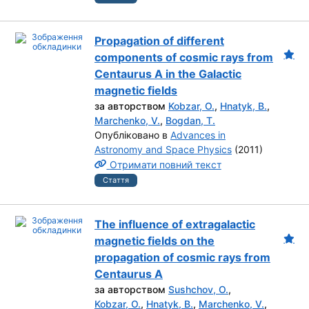
Propagation of different
components of cosmic rays from
Centaurus A in the Galactic
magnetic fields
за авторством
Kobzar, O.
,
Hnatyk, B.
,
Marchenko, V.
,
Bogdan, T.
Опубліковано в
Advances in
Astronomy and Space Physics
(2011)
Отримати повний текст
Стаття
The influence of extragalactic
magnetic fields on the
propagation of cosmic rays from
Centaurus A
за авторством
Sushchov, O.
,
Kobzar, O.
,
Hnatyk, B.
,
Marchenko, V.
,