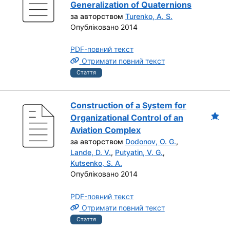
Generalization of Quaternions
за авторством
Turenko, A. S.
Опубліковано 2014
PDF-повний текст
Отримати повний текст
Стаття
Construction of a System for
Organizational Control of an
Aviation Complex
за авторством
Dodonov, O. G.
,
Lande, D. V.
,
Putyatin, V. G.
,
Kutsenko, S. A.
Опубліковано 2014
PDF-повний текст
Отримати повний текст
Стаття