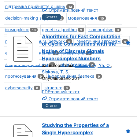
підтримка прийняття рішень
13
Отримати повний текст
Стаття
decision-making support
моделювання
12
10
ізоморфізм
genetic algorithm
isomorphism
10
9
9
Algorithms for Fast Computation
modeling
neural network
генетичний алгоритм
9
9
9
of Cyclic Convolutions with the
Notion of Discrete Signals
еталонне зображення
живучість
9
9
Hypercomplex Numbers
защита информации
кібербезпека
за авторством
Kalinovsky, Ya. O.
,
9
9
Sinkova, T. S.
прогнозування
інформаційна безпека
9
9
Опубліковано 2014
cybersecurity
structure
8
8
PDF-повний текст
Отримати повний текст
Стаття
Studying the Properties of a
Single Hypercomplex