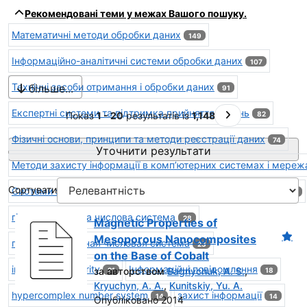
Результати пошуку - Інститут
Рекомендовані теми у межах Вашого пошуку.
Математичні методи обробки даних
149
Інформаційно-аналітичні системи обробки даних
107
Технічні засоби отримання і обробки даних
більше...
91
Експертні системи та підтримка прийняття рішень
На наступну стор
Показ
1 - 20
результатів із
1,148
82
Фізичні основи, принципи та методи реєстрації даних
74
Уточнити результати
Методи захисту інформації в комп’ютерних системах і мереж
Сортувати
Системи збереження і масового розповсюдження даних
44
гіперкомплексна числова система
28
Magnetic Properties of
Mesoporous Nanocomposites
гиперкомплексная числовая система
23
on the Base of Cobalt
information security
Інформаційні повідомлення
за авторством
Bagriychuk, A. S.
,
21
18
Kryuchyn, A. A.
,
Kunitskiy, Yu. A.
hypercomplex number system
захист інформації
14
14
Опубліковано 2014