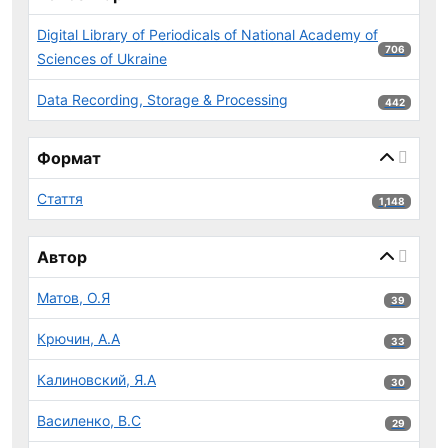
Digital Library of Periodicals of National Academy of
706 результ
706
Sciences of Ukraine
Data Recording, Storage & Processing
442 результ
442
Формат
Стаття
1,148 результ
1,148
Автор
Матов, О.Я
39 результ
39
Крючин, А.А
33 результ
33
Калиновский, Я.А
30 результ
30
Василенко, В.С
29 результ
29