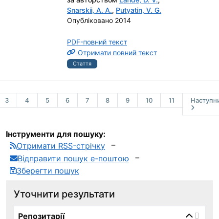
Snarskii, A. A.
,
Putyatin, V. G.
Опубліковано 2014
PDF-повний текст
Отримати повний текст
Стаття
3
4
5
6
7
8
9
10
11
Наступн
Інструменти для пошуку:
Отримати RSS-стрічку
Відправити пошук е-поштою
Зберегти пошук
Уточнити результати
page_reload_on_select_hint
Репозитарії