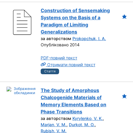
Construction of Sensemaking
Systems on the Basis of a
Paradigm of Limiting
Generalizations
за авторством
Prokopchuk, I. A.
Опубліковано 2014
PDF-повний текст
Отримати повний текст
Стаття
The Study of Amorphous
Chalcogenide Materials of
Memory Elements Based on
Phase Transitions
за авторством
Kyrylenko, V. K.
,
Marjan, V. M.
,
Durkot, M. O.
,
Rubish, V. M.