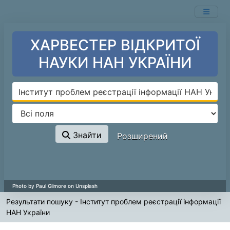
Показ
Перейти до змісту
1 - 20
результатів із
1,148
ХАРВЕСТЕР ВІДКРИТОЇ
НАУКИ НАН УКРАЇНИ
Знайти
Розширений
Результати пошуку - Інститут проблем реєстрації інформації
НАН України