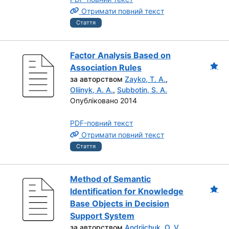
Отримати повний текст
Стаття
Factor Analysis Based on
Association Rules
за авторством
Zayko, T. A.
,
Oliinyk, A. A.
,
Subbotin, S. A.
Опубліковано 2014
PDF-повний текст
Отримати повний текст
Стаття
Method of Semantic
Identification for Knowledge
Base Objects in Decision
Support System
за авторством
Andriichuk, O. V.