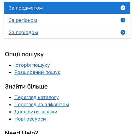
За предметом
За регіоном
За періодом
Опції пошуку
Історія пошуку
Розширений пошук
Знайти більше
Перегляд каталогу
Перегляд за алфавітом
Дослідити зв'язки
Нові ресурси
Need Help?