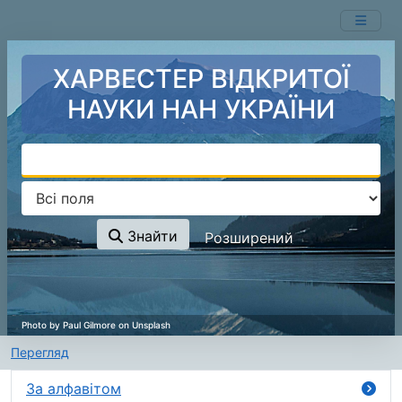
Перейти до змісту
ХАРВЕСТЕР ВІДКРИТОЇ
НАУКИ НАН УКРАЇНИ
Знайти
Розширений
Перегляд
За алфавітом