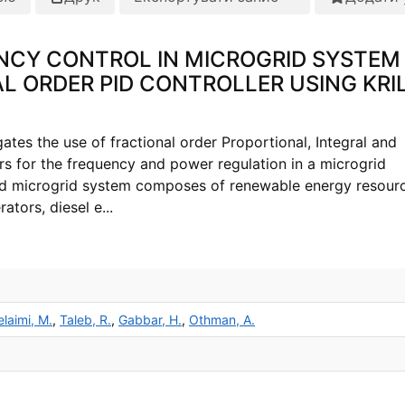
NCY CONTROL IN MICROGRID SYSTEM
L ORDER PID CONTROLLER USING KRI
gates the use of fractional order Proportional, Integral and
rs for the frequency and power regulation in a microgrid
d microgrid system composes of renewable energy resour
tors, diesel e...
laimi, M.
,
Taleb, R.
,
Gabbar, H.
,
Othman, A.