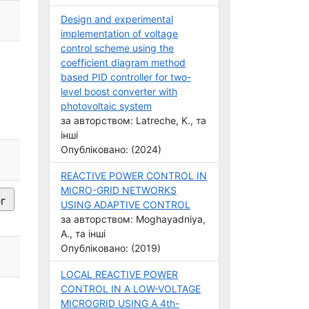
Design and experimental
implementation of voltage
control scheme using the
coefficient diagram method
based PID controller for two-
level boost converter with
photovoltaic system
за авторством: Latreche, K., та
інші
Опубліковано: (2024)
REACTIVE POWER CONTROL IN
MICRO-GRID NETWORKS
г
USING ADAPTIVE CONTROL
за авторством: Moghayadniya,
A., та інші
Опубліковано: (2019)
LOCAL REACTIVE POWER
CONTROL IN A LOW-VOLTAGE
MICROGRID USING A 4th-