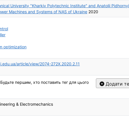
nical University "Kharkiv Polytechnic Institute" and Аnatolii Pidhornyi
 Power Machines and Systems of NAS of Ukraine
2020
ntrol
ler
m optimization
pi.edu.ua/article/view/2074-272X.2020.2.11
 Будьте першим, хто поставить тег для цього
Додати те
gineering & Electromechanics