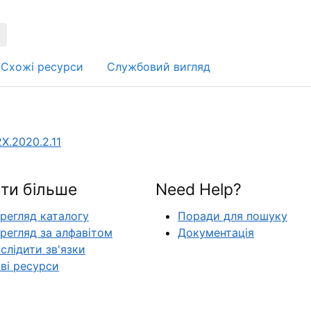
Схожі ресурси
Службовий вигляд
2X.2020.2.11
ти більше
Need Help?
регляд каталогу
Поради для пошуку
регляд за алфавітом
Документація
слідити зв'язки
ві ресурси