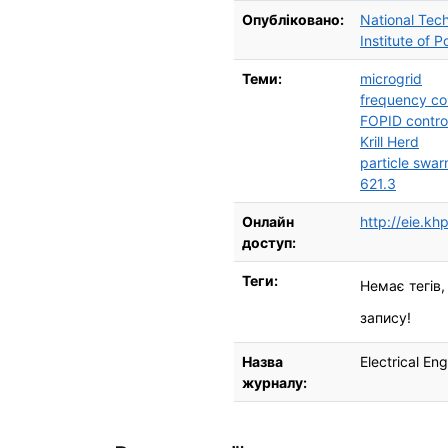
Опубліковано:
National Tech
Institute of
Теми:
microgrid
frequency co
FOPID control
Krill Herd
particle swar
621.3
Онлайн
http://eie.kh
доступ:
Теги:
Немає тегів,
запису!
Назва
Electrical En
журналу: