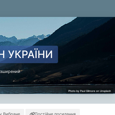
Н УКРАЇНИ
зширений
у Вибране
Постійне посилання