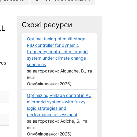
Схожі ресурси
LL
Optimal tuning of multi-stage
PID controller for dynamic
frequency control of microgrid
system under climate change
ces
scenarios
за авторством: Alouache, B., та
інші
Опубліковано: (2025)
Optimizing voltage control in AC
microgrid systems with fuzzy
logic strategies and
performance assessment
за авторством: Adiche, S., та
інші
Опубліковано: (2025)