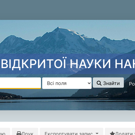
ВІДКРИТОЇ НАУКИ НА
Знайти
Ро
ою
Друк
Експортувати запис
Додати 