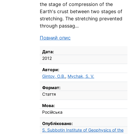
the stage of compression of the
Earth's crust between two stages of
stretching. The stretching prevented
through passag...
Повний опис
Бібліографічні деталі
Дата:
2012
Автори:
Gintov, O.B.
,
Mychak, S. V.
Формат:
Стаття
Мова:
Російська
Опубліковано:
S. Subbotin Institute of Geophysics of the