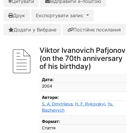
Цитувати
Відправити е-поштою
Друк
Експортувати запис
Додати у Вибране
Постійне посилання
Viktor Ivanovich Pafjonov
(on the 70th anniversary
of his birthday)
Бібліографічні деталі
Дата:
2004
Автори:
S. A. Dmytriieva
,
H. F. Rykovskyi
,
Yu.
Blazhevych
Формат:
Стаття