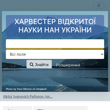
Перейти до змісту
ХАРВЕСТЕР ВІДКРИТОЇ
НАУКИ НАН УКРАЇНИ
Знайти
Розширений
Viktor Ivanovich Pafjonov (on...