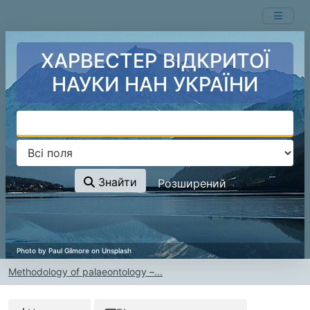
Перейти до змісту
ХАРВЕСТЕР ВІДКРИТОЇ
НАУКИ НАН УКРАЇНИ
Знайти
Розширений
Methodology of palaeontology –...