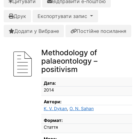
Цитувати
Відправити е-поштою
Друк
Експортувати запис
Додати у Вибране
Постійне посилання
Methodology of
palaeontology –
positivism
Бібліографічні деталі
Дата:
2014
Автори:
K. V. Dykan
,
O. N. Sahan
Формат:
Стаття
Мова: