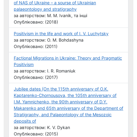
of NAS of Ukraine – a sourse of Ukrainian
palaeontology and stratigraphy
за авторством: M. M. Ivanik, та інші
Опубліковано: (2018)
Positivism in the life and work of I. V. Luchytsky
за авторством: O. M. Bohdashyna
Опубліковано: (2011)
Factional Migrations in Ukraine: Theory and Pragmatic
Positivism
за авторством: I. R. Romaniuk
Опубліковано: (2017)
Jubilee dates (On the 115th anniversary of O.K.
Kaptarenko-Chornousova, the 105th anniversary of
I.M. Yamnichenko, the 90th anniversary of D.Y.
Makarenko and 65th anniversary of the Department of
Stratigraphy, and Palaeontology of the Mesozoic
deposits of
за авторством: K. V. Dykan
Опубліковано: (2015)