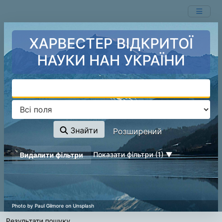
Показ
Перейти до змісту
1 - 5
результатів із
5
ХАРВЕСТЕР ВІДКРИТОЇ
НАУКИ НАН УКРАЇНИ
Знайти
Розширений
page_reload_on_deselect_hint
Показати фільтри (1)
Видалити фільтри
Результати пошуку