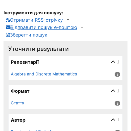
Інструменти для пошуку:
Отримати RSS-стрічку
Відправити пошук е-поштою
Зберегти пошук
Уточнити результати
page_reload_on_select_hint
Репозитарії
Algebra and Discrete Mathematics
5 результ
5
Формат
Стаття
5 результ
5
Автор