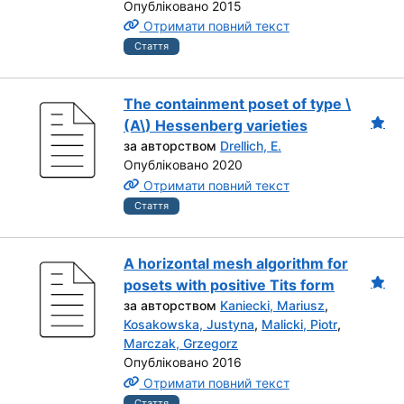
Опубліковано 2015
Отримати повний текст
Стаття
The containment poset of type \
(A\) Hessenberg varieties
за авторством
Drellich, E.
Опубліковано 2020
Отримати повний текст
Стаття
A horizontal mesh algorithm for
posets with positive Tits form
за авторством
Kaniecki, Mariusz
,
Kosakowska, Justyna
,
Malicki, Piotr
,
Marczak, Grzegorz
Опубліковано 2016
Отримати повний текст
Стаття