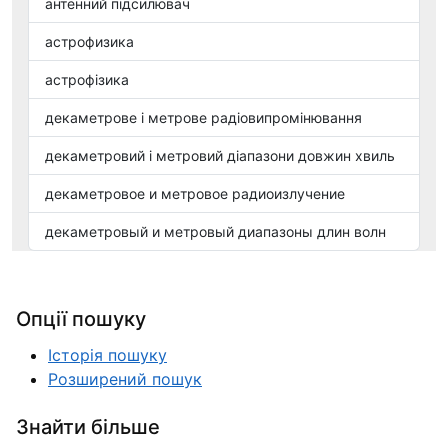
антенний підсилювач
астрофизика
астрофізика
декаметрове і метрове радіовипромінювання
декаметровий і метровий діапазони довжин хвиль
декаметровое и метровое радиоизлучение
декаметровый и метровый диапазоны длин волн
Опції пошуку
Історія пошуку
Розширений пошук
Знайти більше