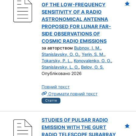
OF THE LOW-FREQUENCY
SENSITIVITY OF A RADIO
ASTRONOMICAL ANTENNA
PROPOSED FOR LUNAR FAR-
SIDE OBSERVATIONS OF
COSMIC RADIO EMISSIONS
за авторством
Bubnov, I. M.
,
Stanislavsky, O. O.
,
Yerin, S. M.
,
Tokarsky, P. L.
,
Konovalenko, O. O.
,
Stanislavsky, L. O.
,
Belov, O. S.
Опубліковано 2026
Повний текст
Отримати повний текст
Стаття
STUDIES OF PULSAR RADIO
EMISSION WITH THE GURT
RADIO TELESCOPE SUBARRAY