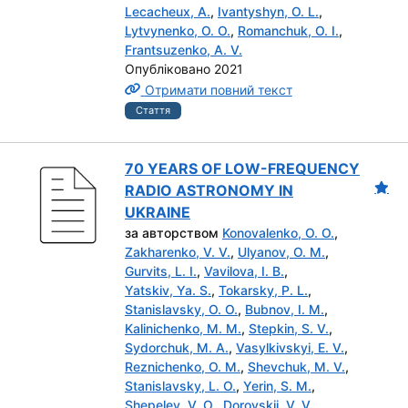
Lecacheux, A.
,
Ivantyshyn, O. L.
,
Lytvynenko, O. O.
,
Romanchuk, O. I.
,
Frantsuzenko, A. V.
Опубліковано 2021
Отримати повний текст
Стаття
70 YEARS OF LOW-FREQUENCY
RADIO ASTRONOMY IN
UKRAINE
за авторством
Konovalenko, O. O.
,
Zakharenko, V. V.
,
Ulyanov, O. M.
,
Gurvits, L. I.
,
Vavilova, I. B.
,
Yatskiv, Ya. S.
,
Tokarsky, P. L.
,
Stanislavsky, O. O.
,
Bubnov, I. M.
,
Kalinichenko, M. M.
,
Stepkin, S. V.
,
Sydorchuk, M. A.
,
Vasylkivskyi, E. V.
,
Reznichenko, O. M.
,
Shevchuk, M. V.
,
Stanislavsky, L. O.
,
Yerin, S. M.
,
Shepelev, V. O.
,
Dorovskii, V. V.