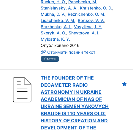
Rucker, H. O.
,
Panchenko, M.
,
Stanislavsky, A. A.
,
Khristenko, O. D.
,
Mukha, D. V.
,
Reznichenko, O. M.
,
Lisachenko, V. M.
,
Bortsov, V. V.
,
Brazhenko, A. I.
,
Vasylieva, I. Y.
,
Skoryk, A. O.
,
Shevtsova, A. I.
,
Mylostna, K. Y.
Опубліковано 2016
Отримати повний текст
Стаття
THE FOUNDER OF THE
DECAMETER RADIO
ASTRONOMY IN UKRAINE
ACADEMICIAN OF NAS OF
UKRAINE SEMEN YAKOVYCH
BRAUDE IS 110 YEARS OLD:
HISTORY OF CREATION AND
DEVELOPMENT OF THE