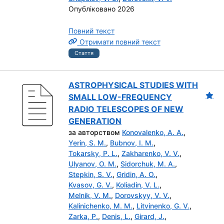
Опубліковано 2026
Повний текст
Отримати повний текст
Стаття
ASTROPHYSICAL STUDIES WITH
SMALL LOW-FREQUENCY
RADIO TELESCOPES OF NEW
GENERATION
за авторством
Konovalenko, A. A.
,
Yerin, S. M.
,
Bubnov, I. M.
,
Tokarsky, P. L.
,
Zakharenko, V. V.
,
Ulyanov, O. M.
,
Sidorchuk, M. A.
,
Stepkin, S. V.
,
Gridin, A. O.
,
Kvasov, G. V.
,
Koliadin, V. L.
,
Melnik, V. M.
,
Dorovskyy, V. V.
,
Kalinichenko, M. M.
,
Litvinenko, G. V.
,
Zarka, P.
,
Denis, L.
,
Girard, J.
,