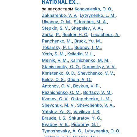
NATIONAL EX...
за авторством
Konovalenko, O. O.
,
Zakharenko, V. V.
,
Lytvynenko, L. M.
,
Ulyanov, O. M.
,
Sidorchuk, M. A.
,
Stepkin, S. V.
,
Shepelev, V. A.
,
Zarka, P.
,
Rucker, H. O.
,
Lecacheux, A.
,
Panchenko, M.
,
Bruck, Yu. M.
,
Tokarsky, P. L.
,
Bubnov, I. M.
,
Yerin, S. M.
,
Коliadin, V. L.
,
Melnik, V. M.
,
Kalinichenko, M. M.
,
Stanislavsky, O. O.
,
Dorovskyy, V. V.
,
Khristenko, O. D.
,
Shevchenko, V. V.
,
Belov, O. S.
,
Gridin, A. O.
,
Antonov, O. V.
,
Bovkun, V. P.
,
Reznichenko, O. M.
,
Bortsov, V. M.
,
Kvasov, G. V.
,
Ostapchenko, L. M.
,
Shevchuk, M. V.
,
Shevchenko, V. A.
,
Yatskiv, Ya. S.
,
Vavilova, I. B.
,
Braude, I. S.
,
Shkuratov, Y. G.
,
Ryabov, V. B.
,
Pidgorny, G. I.
,
Tymoshevsky, A. G.
,
Lytvynenko, O. O.