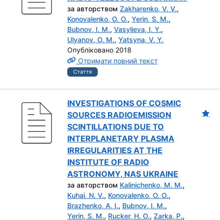
за авторством
Zakharenko, V. V.
,
Konovalenko, O. O.
,
Yerin, S. M.
,
Bubnov, I. M.
,
Vasylieva, I. Y.
,
Ulyanov, O. M.
,
Yatsyna, V. Y.
Опубліковано 2018
Отримати повний текст
Стаття
INVESTIGATIONS OF COSMIC
SOURCES RADIOEMISSION
SCINTILLATIONS DUE TO
INTERPLANETARY PLASMA
IRREGULARITIES AT THE
INSTITUTE OF RADIO
ASTRONOMY, NAS UKRAINE
за авторством
Kalinichenko, M. M.
,
Kuhai, N. V.
,
Konovalenko, O. O.
,
Brazhenko, A. I.
,
Bubnov, I. M.
,
Yerin, S. M.
,
Rucker, H. O.
,
Zarka, P.
,