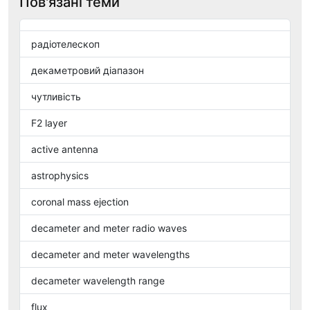
Пов'язані теми
радіотелескоп
декаметровий діапазон
чутливість
F2 layer
active antenna
astrophysics
coronal mass ejection
decameter and meter radio waves
decameter and meter wavelengths
decameter wavelength range
flux