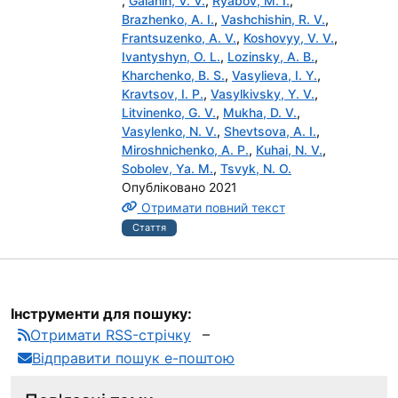
,
Galanin, V. V.
,
Ryabov, M. I.
,
Brazhenko, A. I.
,
Vashchishin, R. V.
,
Frantsuzenko, A. V.
,
Koshovyy, V. V.
,
Ivantyshyn, O. L.
,
Lozinsky, A. B.
,
Kharchenko, B. S.
,
Vasylieva, I. Y.
,
Kravtsov, I. P.
,
Vasylkivsky, Y. V.
,
Litvinenko, G. V.
,
Mukha, D. V.
,
Vasylenko, N. V.
,
Shevtsova, A. I.
,
Miroshnichenko, A. P.
,
Кuhai, N. V.
,
Sobolev, Ya. M.
,
Tsvyk, N. O.
Опубліковано 2021
Отримати повний текст
Стаття
Інструменти для пошуку:
Отримати RSS-стрічку
Відправити пошук е-поштою