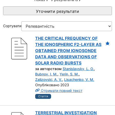
Уточнити результати
Сортувати
THE CRITICAL FREQUENCY OF
THE IONOSPHERIC F2-LAYER AS
OBTAINED FROM IONOSONDE
DATA AND OBSERVATIONS OF
SOLAR RADIO BURSTS
за авторством
Stanislavsky, L. O.
,
Bubnov, I. M.
,
Yerin, S. M.
,
Zalizovski, A. V.
,
Lisachenko, V. M.
Опубліковано 2023
Отримати повний текст
Стаття
TERRESTRIAL INVESTIGATION