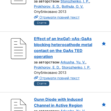
за авторством
Storozhenko, I. P.
,
Prokhorov, E. D.
,
Bothula, O. V.
Опубліковано 2013
Отримати повний текст
Стаття
Effect of an InxGa1-xAs-GaAs
blocking heterocathode metal
contact on the GaAs TED
operation
за авторством
Arkusha, Yu. V.
,
Prokhorov, E. D.
,
Storozhenko, I. P.
Опубліковано 2013
Отримати повний текст
Стаття
Gunn Diode with Induced
Channel in Active Region
за авторством
Arkusha, Yu. V.
,