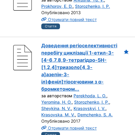
Prokhorov, E. D.
,
Storozhenko, I. P.
Опубліковано 2013
Отримати повний текст
Стаття
Доведення регіоселективності
перебігу циклізації 1-етил-3-
[4-6,7,8,9-тетрагідро-5Н-
[1,2,4]триазоло[4,3-
а]азепін-3-
іл)феніл]тіосечовини з α-
бромкетоном...
за авторством
Perekhoda, L. O.
,
Yeromina, H. O.
,
Storozhenko, I. P.
,
Sheykina, N. V.
,
Krasovskyi, I. V.
,
Krasovska, M. V.
,
Demchenko, S. A.
Опубліковано 2017
Отримати повний текст
Стаття