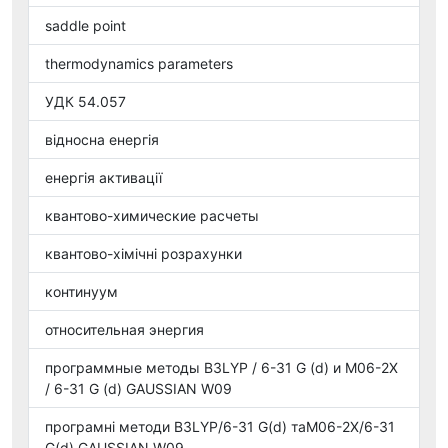
saddle point
thermodynamics parameters
УДК 54.057
відносна енергія
енергія активації
квантово-химические расчеты
квантово-хімічні розрахунки
континуум
относительная энергия
программные методы B3LYP / 6-31 G (d) и M06-2X
/ 6-31 G (d) GAUSSIAN W09
програмні методи B3LYP/6-31 G(d) таM06-2X/6-31
G(d) GAUSSIAN W09