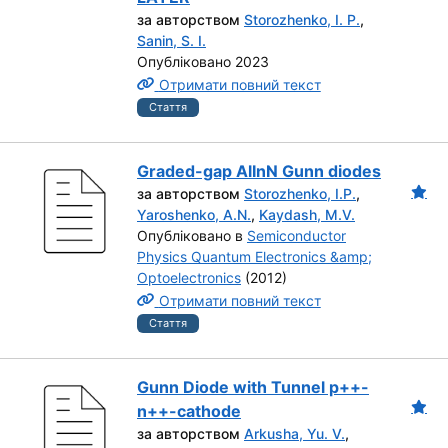
за авторством
Storozhenko, I. P.
,
Sanin, S. I.
Опубліковано 2023
Отримати повний текст
Стаття
Graded-gap AlInN Gunn diodes
за авторством
Storozhenko, I.P.
,
Yaroshenko, A.N.
,
Kaydash, M.V.
Опубліковано в
Semiconductor
Physics Quantum Electronics &amp;
Optoelectronics
(2012)
Отримати повний текст
Стаття
Gunn Diode with Tunnel p++-
n++-cathode
за авторством
Arkusha, Yu. V.
,