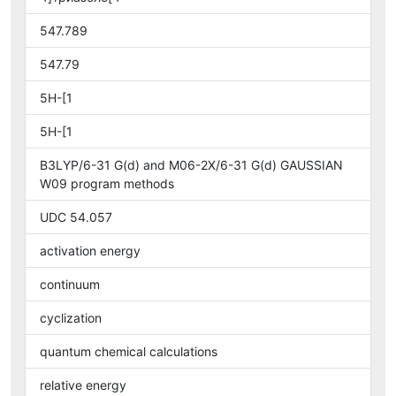
547.789
547.79
5H-[1
5Н-[1
B3LYP/6-31 G(d) and M06-2X/6-31 G(d) GAUSSIAN
W09 program methods
UDC 54.057
activation energy
continuum
cyclization
quantum chemical calculations
relative energy