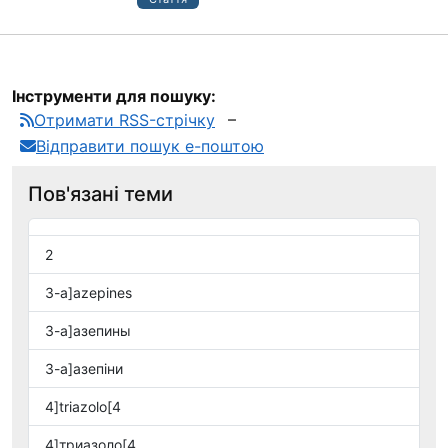
Інструменти для пошуку:
Отримати RSS-стрічку
Відправити пошук е-поштою
Пов'язані теми
2
3-а]azepines
3-а]азепины
3-а]азепіни
4]triazolo[4
4]триазоло[4