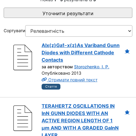
Уточнити результати
Сортувати
Alx(z)Ga1-x(z)As Variband Gunn
Diodes with Different Cathode
Contacts
за авторством
Storozhenko, I. P.
Опубліковано 2013
Отримати повний текст
Стаття
TERAHERTZ OSCILLATIONS IN
InN GUNN DIODES WITH AN
ACTIVE REGION LENGTH OF 1
μm AND WITH A GRADED GaInN
LAYER