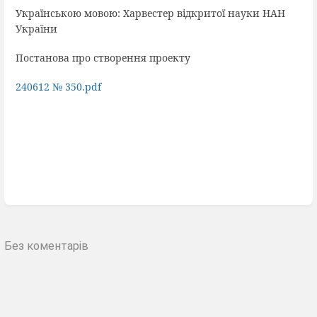
Українською мовою: Харвестер відкритої науки НАН
України
Постанова про створення проекту
240612 № 350.pdf
Введіть
режим
вибору
розділу
Без коментарів