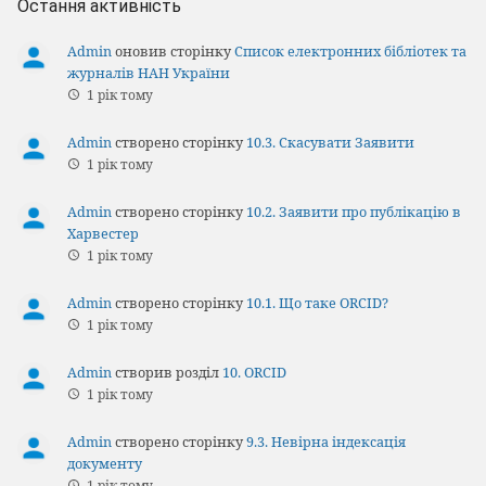
Остання активність
Admin
оновив сторінку
Список електронних бібліотек та
журналів НАН України
1 рік тому
Admin
створено сторінку
10.3. Скасувати Заявити
1 рік тому
Admin
створено сторінку
10.2. Заявити про публікацію в
Харвестер
1 рік тому
Admin
створено сторінку
10.1. Що таке ORCID?
1 рік тому
Admin
створив розділ
10. ORCID
1 рік тому
Admin
створено сторінку
9.3. Невірна індексація
документу
1 рік тому